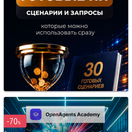
-70
%