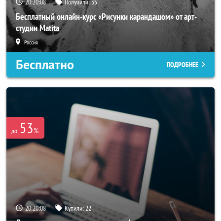
20:20:05
Получили:
35
Бесплатный онлайн-курс «Рисунки карандашом» от арт-
студии Matita
Россия
Бесплатно
ПОДРОБНЕЕ
53
%
до
20:20:05
Купили:
22