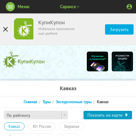
Меню
Саранск
КупиКупон
Мобильное приложение
Загрузить
ещё удобнее
Кавказ
Главная
Туры
Экскурсионные туры
Кавказ
Показать на карте
По рейтингу
Кавказ
Юг России
Зауралье