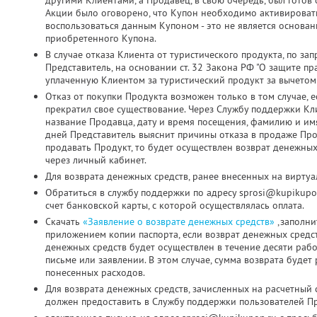
другими Клиентами, а Продавец, в свою очередь, был готов о
Акции было оговорено, что Купон необходимо активировать д
воспользоваться данным Купоном - это не является основа
приобретенного Купона.
В случае отказа Клиента от туристического продукта, по з
Представитель, на основании ст. 32 Закона РФ "О защите пр
уплаченную Клиентом за туристический продукт за вычетом
Отказ от покупки Продукта возможен только в том случае, 
прекратил свое существование. Через Службу поддержки Кл
название Продавца, дату и время посещения, фамилию и имя
дней Представитель выяснит причины отказа в продаже Про
продавать Продукт, то будет осуществлен возврат денежных
через личный кабинет.
Для возврата денежных средств, ранее внесенных на виртуа
Обратиться в службу поддержки по адресу sprosi@kupikupo
счет банковской карты, с которой осуществлялась оплата.
Скачать
«Заявление о возврате денежных средств»
,заполни
приложением копии паспорта, если возврат денежных средс
денежных средств будет осуществлен в течение десяти раб
письме или заявлении. В этом случае, сумма возврата будет
понесенных расходов.
Для возврата денежных средств, зачисленных на расчетный 
должен предоставить в Службу поддержки пользователей Пр