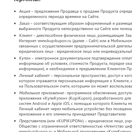
Акция
– предложение Продавца о продаже Продукта определ
определенного периода времени на Сайте.
Заказ
– соответствующим образом оформленный и размещен
выбранного Продукта непосредственно на Сайте или помо
Клиент
– дееспособное физическое лицо, размещающее Зака
Интернет www.kupikupon.ru (далее – Сайт) или в Мобильно
связанных с осуществлением предпринимательской деятельно
юридических лиц» - юридическое лицо или индивидуальный
Купон
– электронное документальное подтверждение оплат
информацию об условиях, стоимости Продукта, порядке оказ
информации), и необходимое к предъявлению Клиентом Пр
Личный кабинет
– персональное пространство, доступ к ко
котором отражается персональная информация о Клиенте, и
на Пользовательском счете, которыми он может воспользов
Мобильное приложение
- программное обеспечение, досту
приложения «КупиКупон» (KupiKupon), разработанного дл
систем Android и Apple iOS, с помощью которого Клиенты м
Личный кабинет через мобильное устройство без посещения
приложение и его элементы принадлежат Представителю
Представитель
(или «KUPIKUPON») – юридическое лицо, учр
Общество с ограниченной ответственностью «Агентство ц
www.kupikupon.ru и Мобильной приложением «КупиКупон»