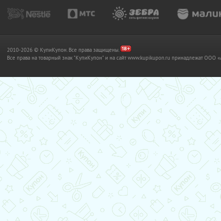
2010-2026 © КупиКупон. Все права защищены.
Все права на товарный знак "КупиКупон" и на сайт www.kupikupon.ru принадлежат OO