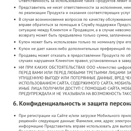
Ответственность за использование таких Продуктов лежит н
Представитель не несет ответственности за исполнение, н
по реализации Продукта и оказания соответствующих услуг
В случае возникновения вопросов по качеству обслуживани
вправе обратиться за помощью в Службу поддержки Предст
ситуацию между Клиентом и Продавцом, а в случае невозмо
возврату может быть предъявлена только сумма, заплаченная
Купон может быть использован только по номиналу (при его 
Купон не дает каких-либо дополнительных преференций по з
Продавец может отказать в предоставлении Продукта по объ
случаях нарушения Клиентом правил, установленных в заве
НИ ПРИ КАКИХ ОБСТОЯТЕЛЬСТВАХ ООО «Агентство цифро
ПЕРЕД ВАМИ ИЛИ ПЕРЕД ЛЮБЫМИ ТРЕТЬИМИ ЛИЦАМИ ЗА
УПУЩЕННУЮ ВЫГОДУ ИЛИ ПОТЕРЯННЫЕ ДАННЫЕ, ВРЕД ЧЕС
ИСПОЛЬЗОВАНИЕМ САЙТА, СОДЕРЖИМОГО САЙТА, МОБИЛ
ИНЫЕ ЛИЦА ПОЛУЧИЛИ ДОСТУП С ПОМОЩЬЮ САЙТА, МОБ
ПРЕДУПРЕЖДАЛА И НЕ УКАЗЫВАЛА НА ВОЗМОЖНОСТЬ ТАКО
6. Конфиденциальность и защита персо
При регистрации на Сайте и/или загрузке Мобильного при
решений» следующие данные: Фамилия, имя, адрес электрон
информацию Представитель вправе использовать для выпол