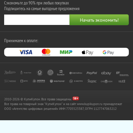
Сэкономьте до 90% при любых покупках
Подпишитесь на самые выгодные предложения
Принимаем к оплате:
2010-2026 © КупиКупон. Все права защищены.
Все права на товарный знак "КупиКупон" и на сайт www.kupikupon.ru принадлежат
OOO «Агентство цифровых решений» ИНН 7705523387, ОГРН 1127747063212