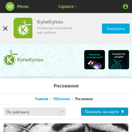
Меню
Саранск
КупиКупон
Мобильное приложение
Загрузить
ещё удобнее
Рисование
Главная
Обучение
Рисование
Показать на карте
По рейтингу