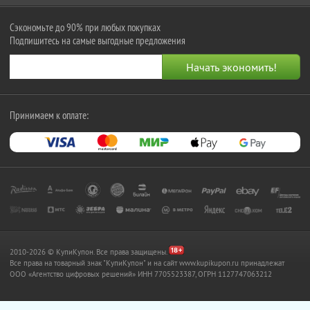
Сэкономьте до 90% при любых покупках
Подпишитесь на самые выгодные предложения
Принимаем к оплате:
2010-2026 © КупиКупон. Все права защищены.
Все права на товарный знак "КупиКупон" и на сайт www.kupikupon.ru принадлежат
OOO «Агентство цифровых решений» ИНН 7705523387, ОГРН 1127747063212