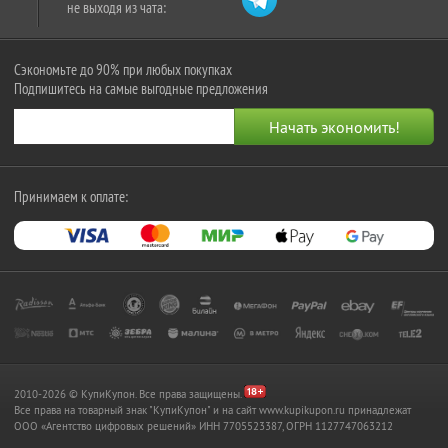
не выходя из чата:
Сэкономьте до 90% при любых покупках
Подпишитесь на самые выгодные предложения
Принимаем к оплате:
2010-2026 © КупиКупон. Все права защищены.
Все права на товарный знак "КупиКупон" и на сайт www.kupikupon.ru принадлежат
OOO «Агентство цифровых решений» ИНН 7705523387, ОГРН 1127747063212