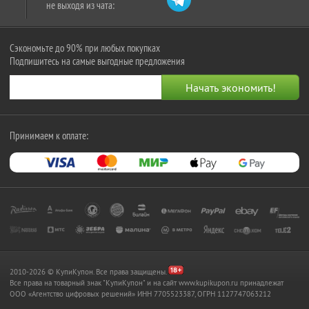
не выходя из чата:
Сэкономьте до 90% при любых покупках
Подпишитесь на самые выгодные предложения
Принимаем к оплате:
2010-2026 © КупиКупон. Все права защищены.
Все права на товарный знак "КупиКупон" и на сайт www.kupikupon.ru принадлежат
OOO «Агентство цифровых решений» ИНН 7705523387, ОГРН 1127747063212