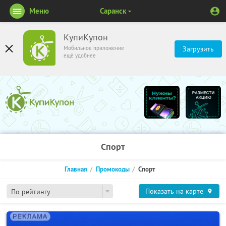
Меню
Саранск
КупиКупон
Мобильное приложение
Загрузить
ещё удобнее
Спорт
Главная
Промокоды
Спорт
Показать на карте
По рейтингу