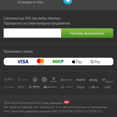
не выходя из чата:
Сэкономьте до 90% при любых покупках
Подпишитесь на самые выгодные предложения
Принимаем к оплате:
2010-2026 © КупиКупон. Все права защищены.
Все права на товарный знак "КупиКупон" и на сайт www.kupikupon.ru принадлежат
OOO «Агентство цифровых решений» ИНН 7705523387, ОГРН 1127747063212