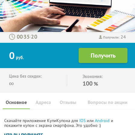
24
:
:
Получили:
0
руб.
Цена без скидки:
Экономия:
∞
100
%
Основное
Адреса
Отзывы
Вопросы по акции
Скачайте приложение КупиКупона для
IOS
или
Android
и
покажите купон с экрана смартфона. Это удобно :)