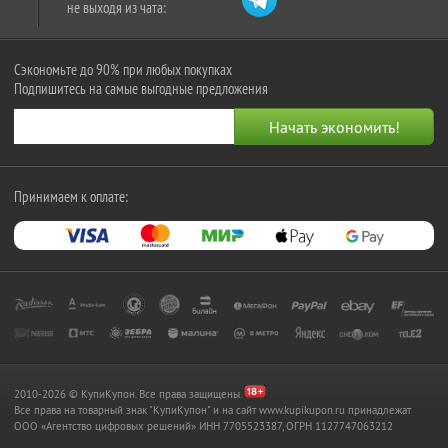
не выходя из чата:
Сэкономьте до 90% при любых покупках
Подпишитесь на самые выгодные предложения
Принимаем к оплате:
2010-2026 © КупиКупон. Все права защищены.
Все права на товарный знак "КупиКупон" и на сайт www.kupikupon.ru принадлежат
OOO «Агентство цифровых решений» ИНН 7705523387, ОГРН 1127747063212