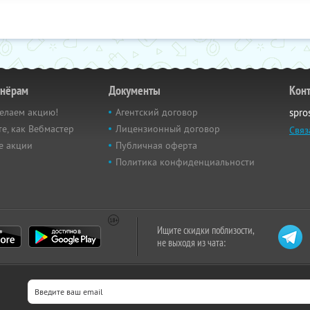
тнёрам
Документы
Кон
елаем акцию!
Агентский договор
spro
е, как Вебмастер
Лицензионный договор
Связ
е акции
Публичная оферта
Политика конфиденциальности
Ищите скидки поблизости,
не выходя из чата: