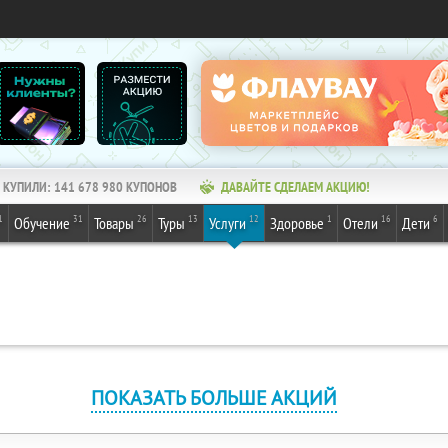
КУПИЛИ:
141 678 980
КУПОНОВ
ДАВАЙТЕ СДЕЛАЕМ АКЦИЮ!
1
31
26
13
12
1
16
6
Обучение
Товары
Туры
Услуги
Здоровье
Отели
Дети
ПОКАЗАТЬ БОЛЬШЕ АКЦИЙ