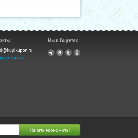
такты
Мы в Соцсетях
si@kupikupon.ru
аться с нами