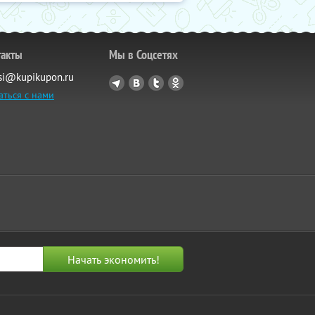
такты
Мы в Соцсетях
si@kupikupon.ru
аться с нами