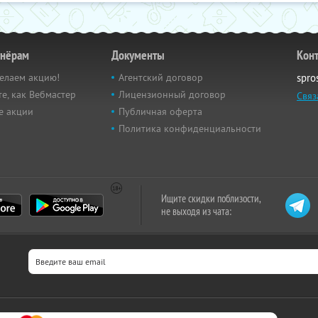
тнёрам
Документы
Кон
елаем акцию!
Агентский договор
spro
е, как Вебмастер
Лицензионный договор
Связ
е акции
Публичная оферта
Политика конфиденциальности
Ищите скидки поблизости,
не выходя из чата: