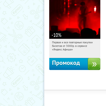
-10
%
Первая и все повторные покупки
14:58:06
Получили:
153
билетов от 3000р. в сервисе
Россия
«Яндекс Афиша»
Промокод