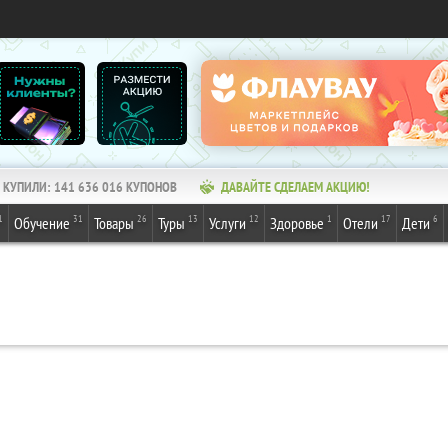
КУПИЛИ:
141 636 016
КУПОНОВ
ДАВАЙТЕ СДЕЛАЕМ АКЦИЮ!
1
31
26
13
12
1
17
6
Обучение
Товары
Туры
Услуги
Здоровье
Отели
Дети