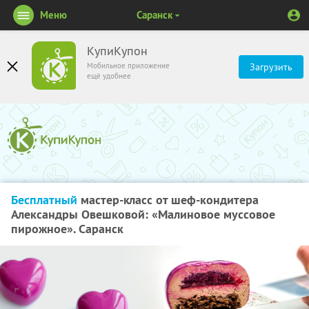
Меню
Саранск
КупиКупон
Мобильное приложение
Загрузить
ещё удобнее
Бесплатный
мастер-класс от шеф-кондитера
Александры Овешковой: «Малиновое муссовое
пирожное». Саранск