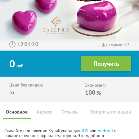
57
:
:
Получили:
0
руб.
Цена без скидки:
Экономия:
∞
100
%
Основное
Адреса
Отзывы
Вопросы по акции
Скачайте приложение КупиКупона для
IOS
или
Android
и
покажите купон с экрана смартфона. Это удобно :)