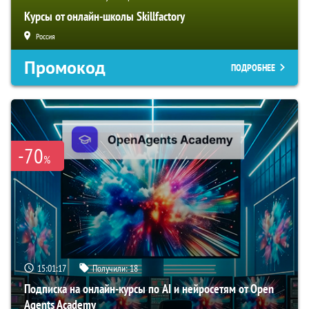
Курсы от онлайн-школы Skillfactory
Россия
Промокод
ПОДРОБНЕЕ
-70
%
15:01:16
Получили:
18
Подписка на онлайн-курсы по AI и нейросетям от Open
Agents Academy