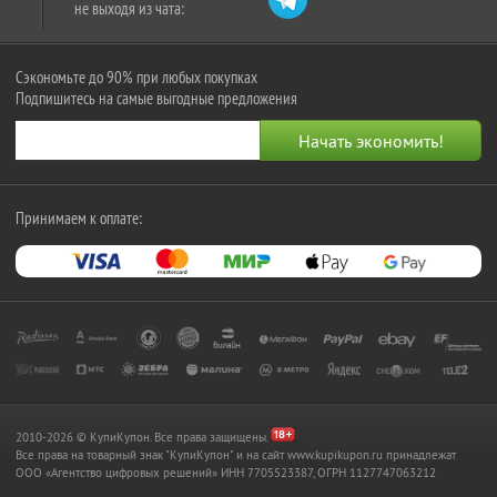
не выходя из чата:
Сэкономьте до 90% при любых покупках
Подпишитесь на самые выгодные предложения
Принимаем к оплате:
2010-2026 © КупиКупон. Все права защищены.
Все права на товарный знак "КупиКупон" и на сайт www.kupikupon.ru принадлежат
OOO «Агентство цифровых решений» ИНН 7705523387, ОГРН 1127747063212