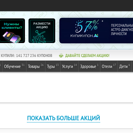
КУПИЛИ:
141 727 236
КУПОНОВ
ДАВАЙТЕ СДЕЛАЕМ АКЦИЮ!
1
31
26
13
14
1
17
6
Обучение
Товары
Туры
Услуги
Здоровье
Отели
Дети
ПОКАЗАТЬ БОЛЬШЕ АКЦИЙ