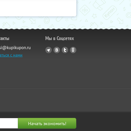
такты
Мы в Соцсетях
si@kupikupon.ru
аться с нами