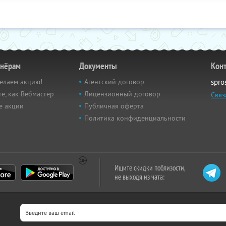
тнёрам
Документы
Кон
елаем акцию!
Агентский договор
spro
е, как Вебмастер
Лицензионный договор
Связ
е акции
Публичная оферта
Политика конфиденциальности
Ищите скидки поблизости,
не выходя из чата: