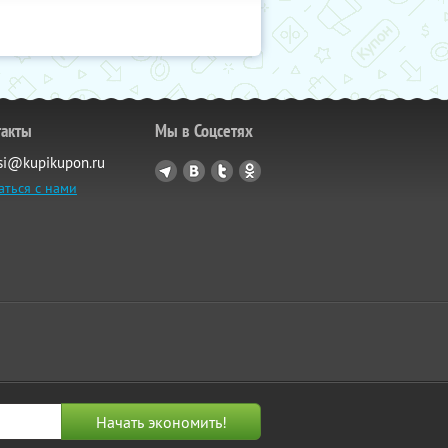
такты
Мы в Соцсетях
si@kupikupon.ru
аться с нами