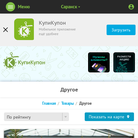
Меню
Саранск
КупиКупон
Мобильное приложение
Загрузить
ещё удобнее
Другое
Главная
Товары
Другое
Показать на карте
По рейтингу