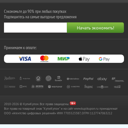
Сэкономьте до 90% при любых покупках
Подпишитесь на самые выгодные предложения
Принимаем к оплате:
2010-2026 © КупиКупон. Все права защищены.
Все права на товарный знак "КупиКупон" и на сайт www.kupikupon.ru принадлежат
OOO «Агентство цифровых решений» ИНН 7705523387, ОГРН 1127747063212