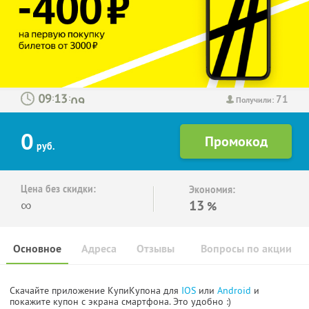
71
:
:
Получили:
0
руб.
Цена без скидки:
Экономия:
∞
13
%
Основное
Адреса
Отзывы
Вопросы по акции
Скачайте приложение КупиКупона для
IOS
или
Android
и
покажите купон с экрана смартфона. Это удобно :)