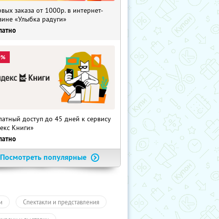
рвых заказа от 1000р. в интернет-
зине «Улыбка радуги»
латно
0%
латный доступ до 45 дней к сервису
екс Книги»
латно
Посмотреть популярные
и
Спектакли и представления