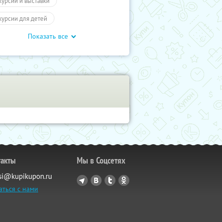
курсии и выставки
курсии для детей
Показать все
обусные экскурсии
ие экскурсии
Билеты
отеатр
Промокоды
влечения
Для детей
влечения
Другое
учиКупон
Дети
влечения
такты
Мы в Соцсетях
si@kupikupon.ru
аться с нами