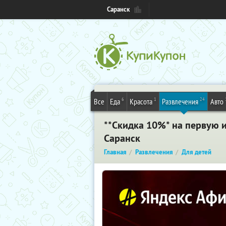
Саранск
6
1
24
Все
Еда
Красота
Развлечения
Авто
**Скидка 10%
* на первую 
Саранск
Главная
Развлечения
Для детей