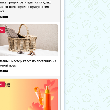
авка продуктов и еды из «Яндекс
и» во всех городах присутствия
иса
латно
0%
латный мастер-класс по плетению из
жной лозы
латно
%