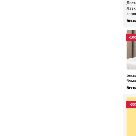
Дост
Лавк
серв
Бесп
-10
Бесп
бума
Бесп
-35