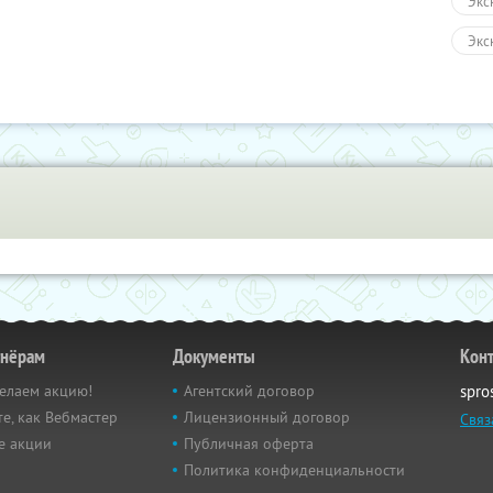
Экс
Экс
Авт
Пеш
Кин
Раз
Раз
Пол
Раз
тнёрам
Документы
Кон
елаем акцию!
Агентский договор
spro
е, как Вебмастер
Лицензионный договор
Связ
е акции
Публичная оферта
Политика конфиденциальности