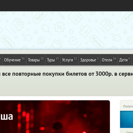
1
31
25
13
12
1
16
6
Обучение
Товары
Туры
Услуги
Здоровье
Отели
Дети
и все повторные покупки билетов от 3000р. в сер
Получ
Цена