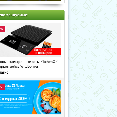
екомендуемые:
0%
нные электронные весы KitchenOK
аркетплейсе Wildberries
латно
%