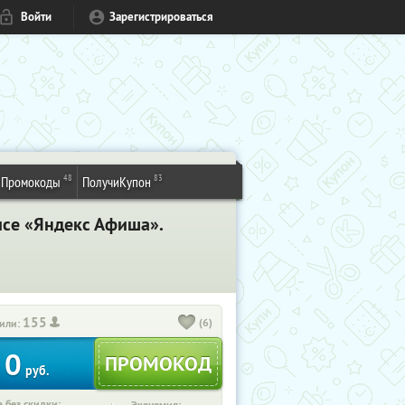
Войти
Зарегистрироваться
48
83
Промокоды
ПолучиКупон
висе «Яндекс Афиша».
155
(6)
или:
0
руб.
 без скидки: