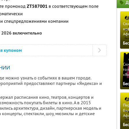
Д
ите промокод
ZT587001
в соответствующем поле
томатически
ими спецпредложениями компании
Ски
нов
а 2026 включительно
Аф
Бе
ся купоном
Ски
НИИ
тол
«Я
где можно узнать о событиях в вашем городе.
ероприятий предоставляют партнеры «Яндекса» и
Бе
держал расписания кино, театров, концертов и
озможность покупать билеты в кино. А в 2015
Пер
лись архитектура, дизайн, партнерская модель и
бил
а концерты, спектакли, шоу, мюзиклы и детские
Аф
Бе