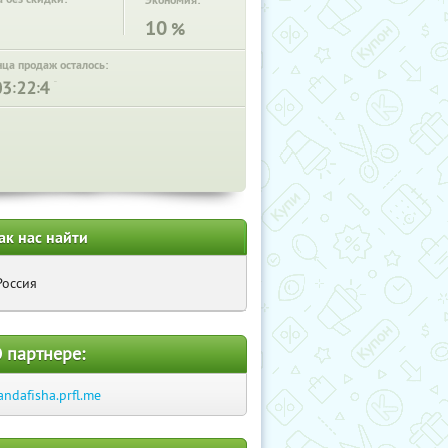
Экономия:
10
%
нца продаж осталось:
:
:
ак нас найти
Россия
 партнере:
andafisha.prfl.me