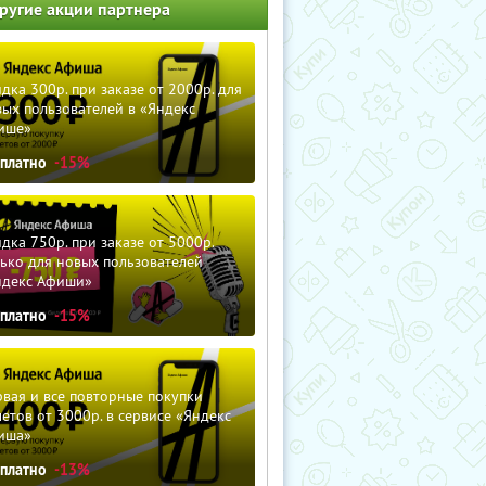
ругие акции партнера
дка 300р. при заказе от 2000р. для
ых пользователей в «Яндекс
ише»
сплатно
-15%
дка 750р. при заказе от 5000р.
ько для новых пользователей
ндекс Афиши»
сплатно
-15%
вая и все повторные покупки
етов от 3000р. в сервисе «Яндекс
иша»
сплатно
-13%