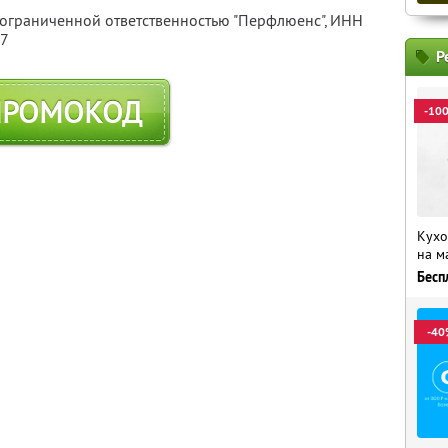
 ограниченной ответственностью "Перфлюенс",
ИНН
57
Р
ПРОМОКОД
-10
Кухо
на м
Бесп
-40