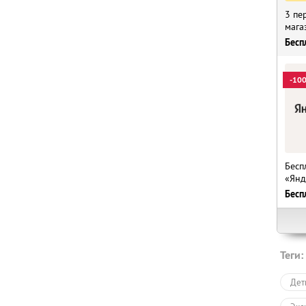
3 пе
мага
Бесп
-10
Бесп
«Янд
Бесп
Теги:
Дет