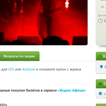
∞
До ко
Вопросы по акции
К
а для
IOS
или
Android
и покажите купон с экрана
О
орные покупки билетов в сервисе
«Яндекс Афиша»
y
000р.