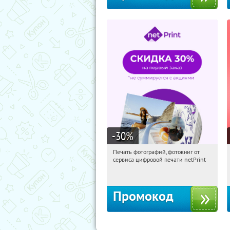
-30
%
Печать фотографий, фотокниг от
12:54:18
Получили:
4
сервиса цифровой печати netPrint
Россия
Промокод