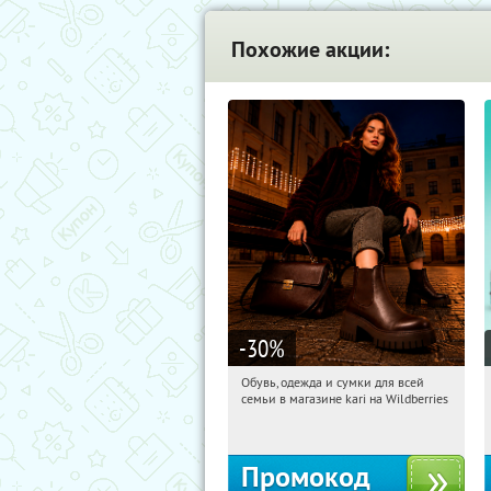
Похожие акции:
-30
%
Обувь, одежда и сумки для всей
12:54:18
Получили:
32
семьи в магазине kari на Wildberries
Россия
Промокод