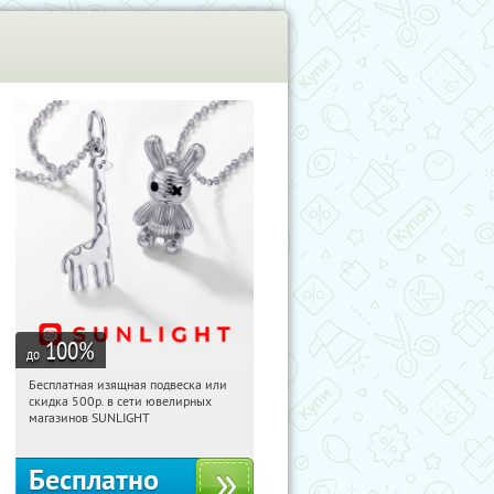
100
%
до
Бесплатная изящная подвеска или
12:54:18
Получили:
74
скидка 500р. в сети ювелирных
Россия
магазинов SUNLIGHT
Бесплатно