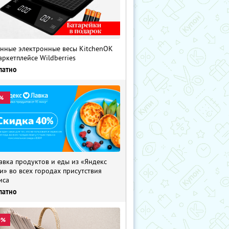
нные электронные весы KitchenOK
аркетплейсе Wildberries
латно
%
авка продуктов и еды из «Яндекс
и» во всех городах присутствия
иса
латно
0%