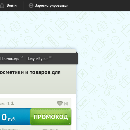
Войти
Зарегистрироваться
53
88
Промокоды
ПолучиКупон
осметики и товаров для
1
(4)
или:
0
руб.
 без скидки: