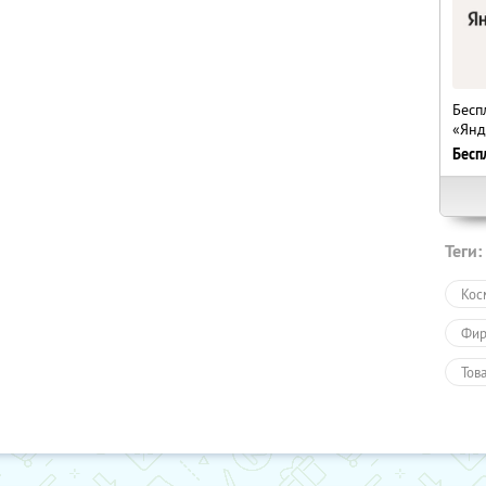
Бесп
«Янд
Бесп
Теги:
Кос
Фир
Тов
Про
Пол