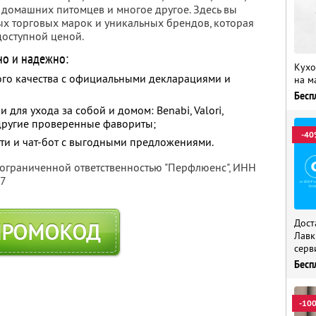
я домашних питомцев и многое другое. Здесь вы
х торговых марок и уникальных брендов, которая
доступной ценой.
но и надежно:
Кухо
го качества с официальными декларациями и
на м
Бесп
для ухода за собой и домом: Benabi, Valori,
и другие проверенные фавориты;
-40
ти и чат-бот с выгодными предложениями.
 ограниченной ответственностью "Перфлюенс",
ИНН
57
Дост
ПРОМОКОД
Лавк
серв
Бесп
-10