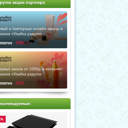
ругие акции партнера
рвый и повторные онлайн-заказы в
азине «Улыбка радуги»
сплатно
-30%
ервых заказа от 1000р. в интернет-
азине «Улыбка радуги»
сплатно
-35%
екомендуемые:
0%