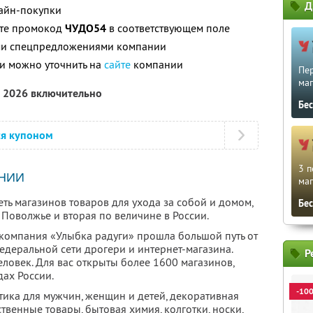
Д
лайн-покупки
ите промокод
ЧУДО54
в соответствующем поле
ими спецпредложениями компании
и можно уточнить на
сайте
компании
Пе
маг
а 2026 включительно
Бе
ся купоном
3 п
НИИ
маг
ть магазинов товаров для ухода за собой и домом,
Бе
Поволжье и вторая по величине в России.
компания «Улыбка радуги» прошла большой путь от
едеральной сети дрогери и интернет-магазина.
Р
ловек. Для вас открыты более 1600 магазинов,
ах России.
-10
тика для мужчин, женщин и детей, декоративная
твенные товары, бытовая химия, колготки, носки,