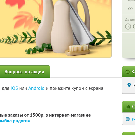
∞
До ко
Вопросы по акции
К
а для
IOS
или
Android
и покажите купон с экрана
О
ные заказы от 1500р. в интернет-магазине
r
лыбка радуги»