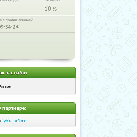
Экономия:
10
%
нца продаж осталось:
:
:
ак нас найти
Россия
 партнере:
-ulybka.prfl.me