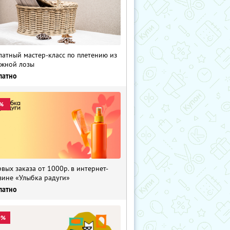
латный мастер-класс по плетению из
жной лозы
латно
%
рвых заказа от 1000р. в интернет-
зине «Улыбка радуги»
латно
0%