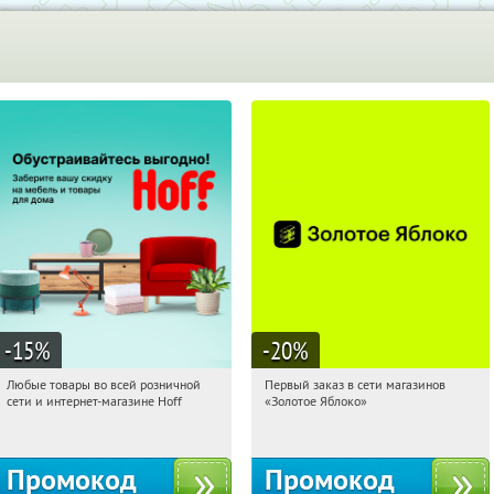
-15
%
-20
%
Любые товары во всей розничной
Первый заказ в сети магазинов
12:54:18
Получили:
83
12:54:18
Получи первым!
сети и интернет-магазине Hoff
«Золотое Яблоко»
Москва, 1-й Волоколамский проезд,
Россия
10с1
Промокод
Промокод