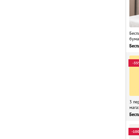
Бесп
бума
Бесп
-35
3 пе
мага
Бесп
-10