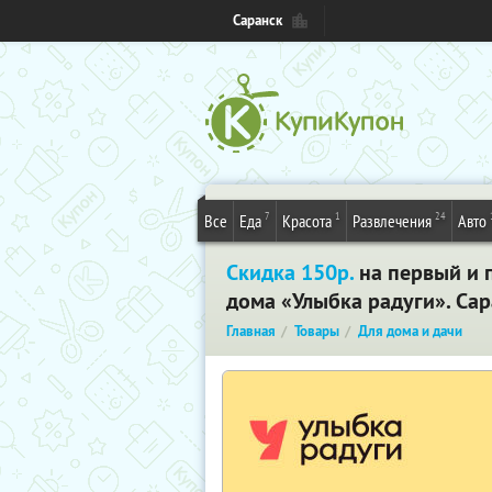
Саранск
7
1
24
Все
Еда
Красота
Развлечения
Авто
Скидка 150р.
на первый и п
дома «Улыбка радуги». Са
Главная
Товары
Для дома и дачи