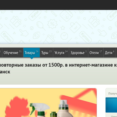
1
31
26
13
14
1
17
6
Обучение
Товары
Туры
Услуги
Здоровье
Отели
Дети
овторные заказы от 1500р. в интернет-магазине к
ранск
Получ
Цена