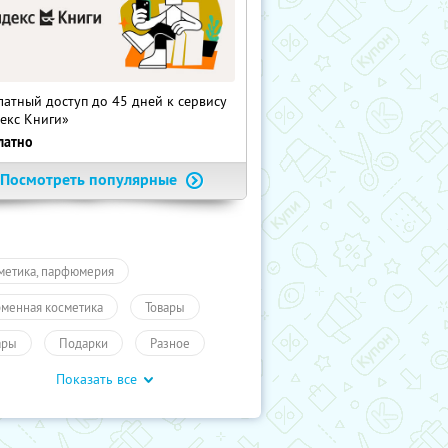
латный доступ до 45 дней к сервису
екс Книги»
латно
Посмотреть популярные
метика, парфюмерия
менная косметика
Товары
ары
Подарки
Разное
Показать все
мокоды
Для дома и дачи
учиКупон