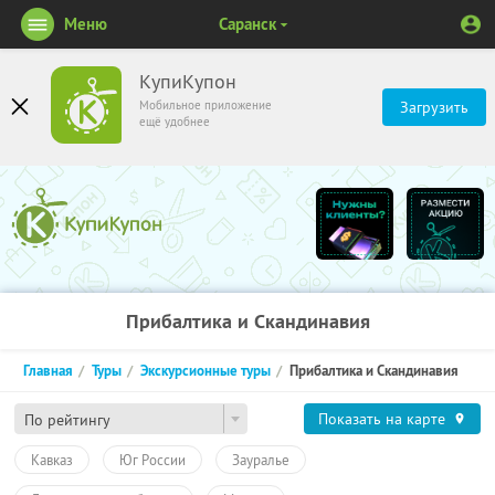
Меню
Саранск
КупиКупон
Мобильное приложение
Загрузить
ещё удобнее
Прибалтика и Скандинавия
Главная
Туры
Экскурсионные туры
Прибалтика и Скандинавия
Показать на карте
По рейтингу
Кавказ
Юг России
Зауралье