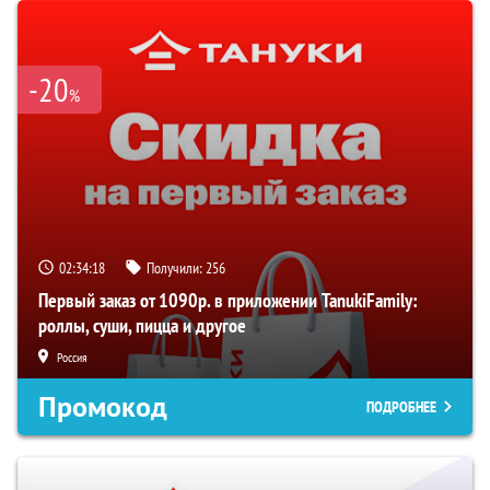
-20
%
02:34:17
Получили:
256
Первый заказ от 1090р. в приложении TanukiFamily:
роллы, суши, пицца и другое
Россия
Промокод
ПОДРОБНЕЕ