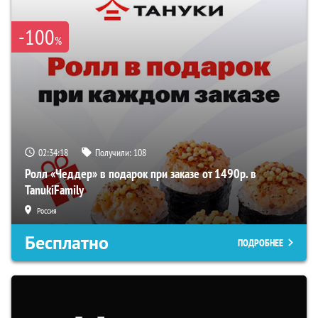
-100
%
02:34:17
Получили:
108
Ролл «Чеддер» в подарок при заказе от 1490р. в
TanukiFamily
Россия
Бесплатно
ПОДРОБНЕЕ