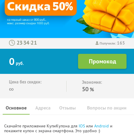
165
:
:
Получили:
0
руб.
Цена без скидки:
Экономия:
∞
50
%
Основное
Адреса
Отзывы
Вопросы по акции
Скачайте приложение КупиКупона для
IOS
или
Android
и
покажите купон с экрана смартфона. Это удобно :)