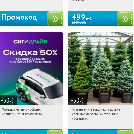
от KK AI
Промокод
499
руб.
1290
руб.
-50
%
-50
%
Поездки на автомобилях
Живые ели в горшках и другие
09:28:13
Получи первым!
09:28:13
Получили:
53
каршеринга «Ситидрайв»
хвойные деревья, лиственные
Россия
Московская обл., г. Химки,
кустарники
территориальное управление
Кутузовское