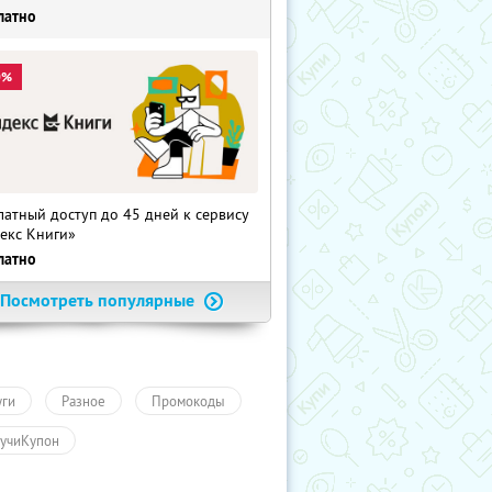
латно
0%
латный доступ до 45 дней к сервису
екс Книги»
латно
Посмотреть популярные
уги
Разное
Промокоды
учиКупон