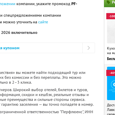
Р
ложении
компании, укажите промокод
PF-
ими спецпредложениями компании
-10
и можно уточнить на
сайте
а 2026 включительно
ся купоном
Кухо
на м
Бесп
ествия» вы можете найти подходящий тур или
-40
их без комиссии и без переплаты. Это можно
льно в 2–3 клика.
неров. Широкий выбор отелей, билетов и туров,
нформация, скидки и кешбэк, реальные отзывы и
ные преимущества и сильные стороны сервиса.
 гарантию заселения — вы точно попадете в номер.
Дост
Лавк
 ограниченной ответственностью "Перфлюенс",
ИНН
серв