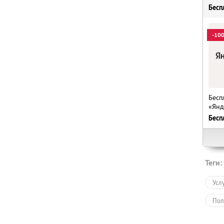
Бесп
-10
Бесп
«Янд
Бесп
Теги:
Усл
Пол