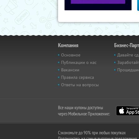
Компания
Бизнес-Пар
Основное
Давайте сд
Публикации о нас
Заработайт
Вакансии
Прошедши
Правила сервиса
Ответы на вопросы
Все наши купоны доступны
через Мобильное Приложение:
Сэкономьте до 90% при любых покупках
Подпишитесь на самые выгодные предложения