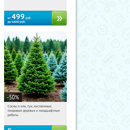
499
от
руб.
до
6400
руб.
-50
%
Сосны и ели, туи, лиственные,
09:28:13
Получили:
31
плодовые деревья и ландшафтные
Московская обл., г. Химки,
работы
территориальное управление
Кутузовское