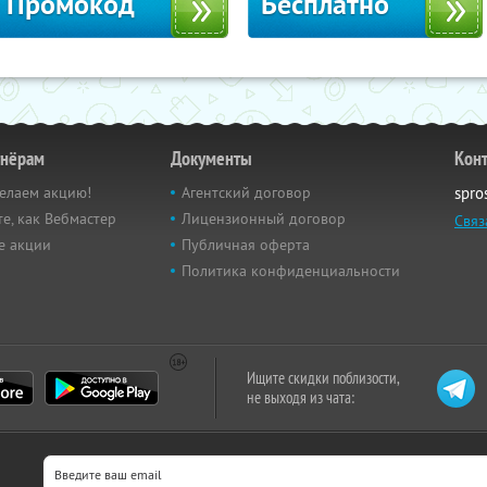
Промокод
Бесплатно
тнёрам
Документы
Кон
елаем акцию!
Агентский договор
spro
е, как Вебмастер
Лицензионный договор
Связ
е акции
Публичная оферта
Политика конфиденциальности
Ищите скидки поблизости,
не выходя из чата: