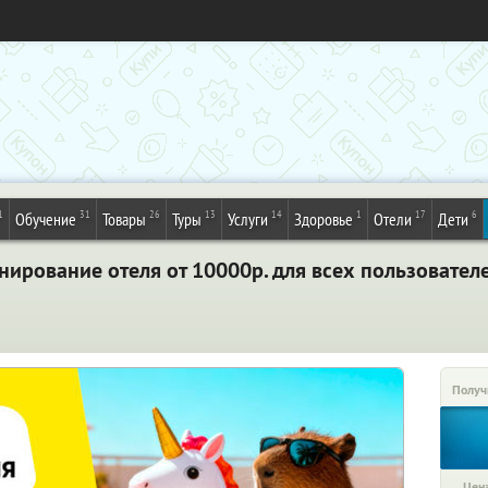
1
31
26
13
14
1
17
6
Обучение
Товары
Туры
Услуги
Здоровье
Отели
Дети
нирование отеля от 10000р. для всех пользовател
Получ
Цена