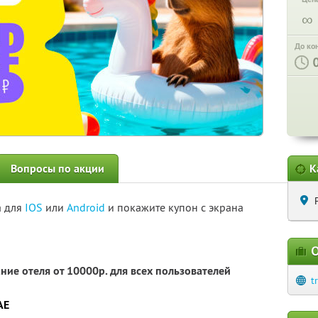
∞
До ко
Вопросы по акции
К
а для
IOS
или
Android
и покажите купон с экрана
О
ние отеля от 10000р. для всех пользователей
t
AE