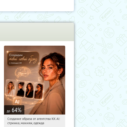
64
%
до
Создание образа от агентства KK AI:
09:28:13
Купили:
64
стрижка, макияж, одежда
Россия