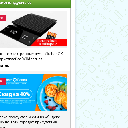
екомендуемые:
0%
нные электронные весы KitchenOK
аркетплейсе Wildberries
латно
%
авка продуктов и еды из «Яндекс
и» во всех городах присутствия
иса