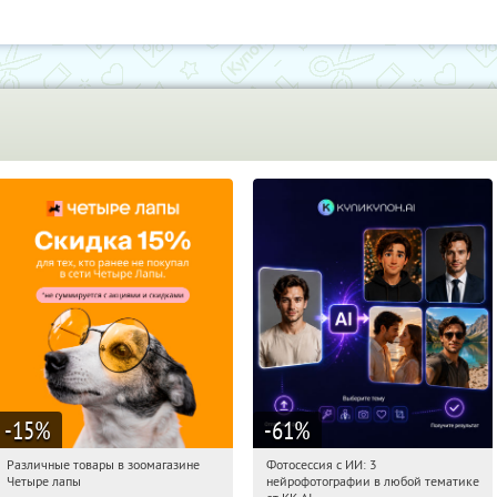
-15
%
-61
%
Различные товары в зоомагазине
Фотосессия с ИИ: 3
09:28:13
Получи первым!
09:28:13
Купили:
81
Четыре лапы
нейрофотографии в любой тематике
Россия
Россия