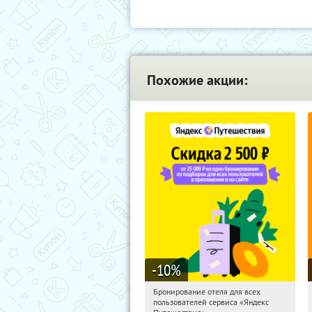
Похожие акции:
-10
%
Бронирование отеля для всех
09:28:13
Получи первым!
пользователей сервиса «Яндекс
Россия