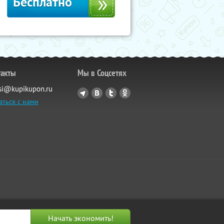
Бесплатно
такты
Мы в Соцсетях
si@kupikupon.ru
аться с нами