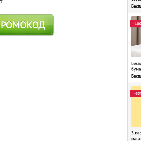
57
Бесп
ПРОМОКОД
-10
Бесп
бума
Бесп
-35
3 пе
мага