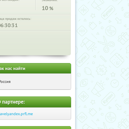
Экономия:
10
%
нца продаж осталось:
:
:
ак нас найти
Россия
 партнере:
ravelyandex.prfl.me