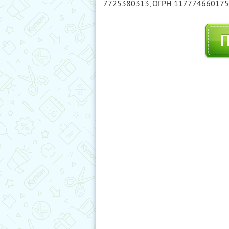
7725380313
, ОГРН 11777466017