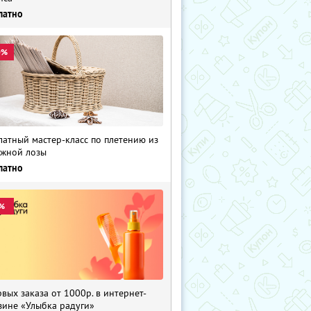
латно
0%
латный мастер-класс по плетению из
жной лозы
латно
%
рвых заказа от 1000р. в интернет-
зине «Улыбка радуги»