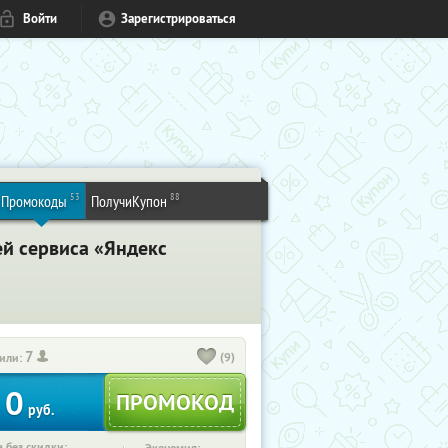
Войти
Зарегистрироваться
53
88
Промокоды
ПолучиКупон
ей сервиса «Яндекс
7
(9)
или:
0
руб.
 без скидки: