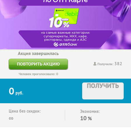
Акция завершилась
382
ПОВТОРИТЬ АКЦИЮ
Получили:
Человек проголосовало: 0
ПОЛУЧИТЬ
0
руб.
Цена без скидки:
Экономия:
∞
10
%