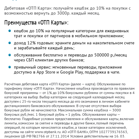
Дебетовая «ОТП Карта»: получайте кешбэк до 10% на покупки с
возможностью вернуть до 3000р. каждый месяц.
Преимущества «ОТП Карты»:
кешбэк до 10% на популярные категории для ежедневных
трат и покупки от партнеров в мобильном приложении;
доход 12% годовых: храните деньги на накопительном счете
и зарабатывайте каждый день;
обслуживание бесплатно и переводы до 500000 р./месяц
через СБП клиентам других банков;
привычный сервис: мгновенные переводы, приложение
доступно в App Store и Google Play, поддержка в чате.
Расчётная дебетовая карта «ОТП Карта» (далее — карта). Обслуживание по
тарифному плану «ОТП Карта». Начисление кешбэка производится по правилам
бонусной программы — от 1% до 10% бонусными рублями от суммы покупки в 4
категориях на выбор. Выбор категории на следующий календарный месяц
доступен с 25-го числа текущего месяца до его окончания в личном кабинете
дистанционного банковского обслуживания. В случае отсутствия выбора
бонусные рубли не начисляются. Максимальная cумма кешбэка — 3000
бонусных руб./мес. 1 бонусный рубль = 1 рубль. Обслуживание карты —
бесплатно. Подробные условия предоставления и обслуживания карты, включая
лимиты, комиссии за снятие и переводы в другие банки, полный перечень
операций, по которым начисляется кешбэк, а также категории исключений,
доступны на сайте www.otpbank.ru. АО «ОТП БАНК», ОГРН 1027739176563,
лицензия ЦБ РФ №2766 от 27.11.2014 Условия действительны на 16. 03.