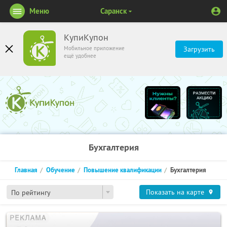
Меню
Саранск
КупиКупон
Мобильное приложение
Загрузить
ещё удобнее
Бухгалтерия
Главная
Обучение
Повышение квалификации
Бухгалтерия
Показать на карте
По рейтингу