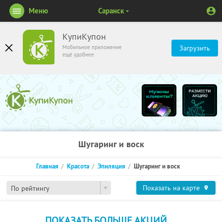
Меню
Саранск
КупиКупон
Мобильное приложение
Загрузить
ещё удобнее
Шугаринг и воск
Главная
Красота
Эпиляция
Шугаринг и воск
Показать на карте
По рейтингу
ПОКАЗАТЬ БОЛЬШЕ АКЦИЙ