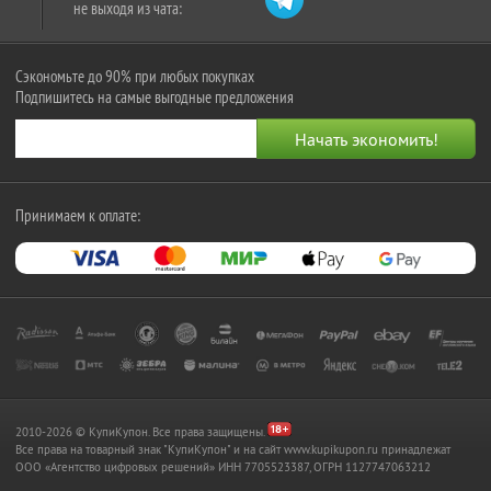
не выходя из чата:
Сэкономьте до 90% при любых покупках
Подпишитесь на самые выгодные предложения
Принимаем к оплате:
2010-2026 © КупиКупон. Все права защищены.
Все права на товарный знак "КупиКупон" и на сайт www.kupikupon.ru принадлежат
OOO «Агентство цифровых решений» ИНН 7705523387, ОГРН 1127747063212