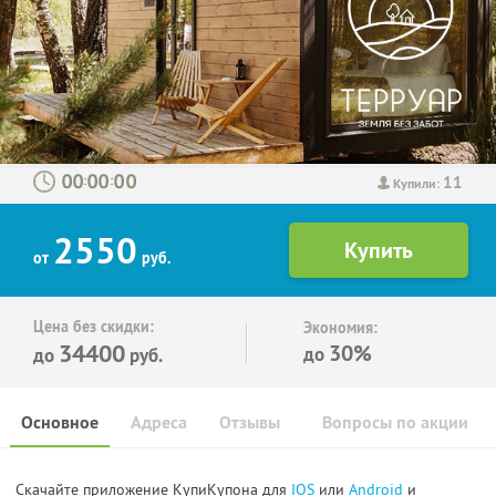
11
:
:
Купили:
2550
от
руб.
Цена без скидки:
Экономия:
34400
30%
до
до
руб.
Основное
Адреса
Отзывы
Вопросы по акции
Скачайте приложение КупиКупона для
IOS
или
Android
и