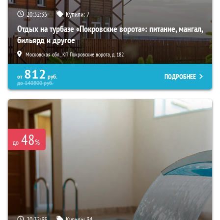
20:32:34
Купили:
7
Отдых на турбазе «Покровские ворота»: питание, мангал,
бильярд и другое
Московская обл., КП Покровские ворота, д. 182
812
ПОДРОБНЕЕ
от
руб.
до
140800
руб.
48
%
до
20:32:34
Купили:
34