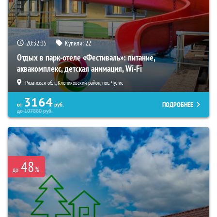
20:32:34
Купили:
22
Отдых в парк-отеле «Фестиваль»: питание,
аквакомплекс, детская анимация, Wi-Fi
Рязанская обл., Клепиковский район, пос. Чулис
3164
ПОДРОБНЕЕ
от
руб.
до
107880
руб.
48
%
до