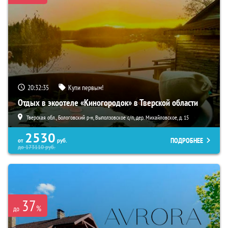
20:32:34
Купи первым!
Отдых в экоотеле «Киногородок» в Тверской области
Тверская обл., Бологовский р-н, Выползовское с/п, дер. Михайловское, д. 15
2530
ПОДРОБНЕЕ
от
руб.
до
173110
руб.
37
%
до