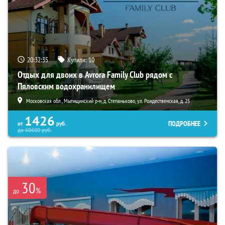
20:32:34
Купили:
10
Отдых для двоих в Avrora Family Club рядом с
Пяловским водохранилищем
Московская обл., Мытищинский р-н, д. Степаньково, ул. Рождественская, д. 25
1426
ПОДРОБНЕЕ
от
руб.
до
60600
руб.
30
%
до