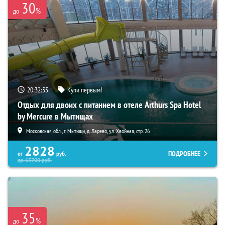
30
%
до
20:32:34
Купи первым!
Отдых для двоих с питанием в отеле Arthurs Spa Hotel
by Mercure в Мытищах
Московская обл., г. Мытищи, д. Ларево, ул. Хвойная, стр. 26
2828
ПОДРОБНЕЕ
от
руб.
до
65700
руб.
35
%
до