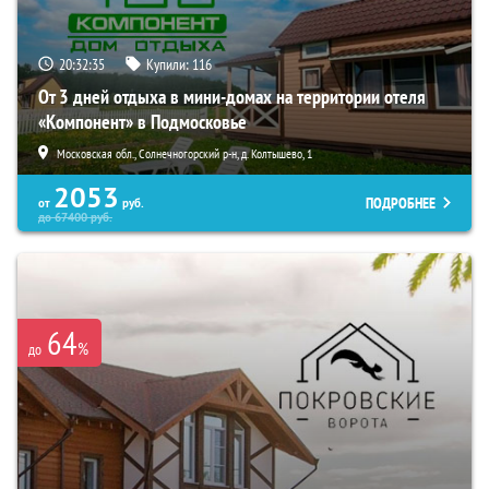
20:32:34
Купили:
116
От 3 дней отдыха в мини-домах на территории отеля
«Компонент» в Подмосковье
Московская обл., Солнечногорский р-н, д. Колтышево, 1
2053
ПОДРОБНЕЕ
от
руб.
до
67400
руб.
64
%
до