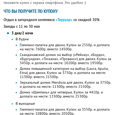
покажите купон с экрана смартфона. Это удобно :)
ЧТО ВЫ ПОЛУЧИТЕ ПО КУПОНУ
Отдых в загородном комплексе
«Терруар»
со скидкой 30%
Заезды с 11 по 30 мая
3 дня/2 ночи
В будни
Глемпинг-палатка для двоих. Купон за 2550р. и доплата
на месте: 7600р. вместо 14500р.
Скандинавский домик на выбор («Рейнау», «Бордо»,
«Бургундия», «Тоскана», «Прованс») для двоих. Купон за
3450р. и доплата на месте: 10200р. вместо 19500р.
Домик повышенной категории на выбор (Laura, Apulia,
Etna) для двоих. Купон за 3750р. и доплата на месте:
11300р. вместо 21500р.
Зеркальный домик Mendoza для двоих. Купон за 3750р.
и доплата на месте: 11300р. вместо 21500р.
Домик «Шампань» для четверых. Купон за 4410р. и
доплата на месте: 13300р. вместо 25300р.
В выходные
Глемпинг-палатка для двоих. Купон за 3550р. и доплата
на месте: 10800р. вместо 20500р.