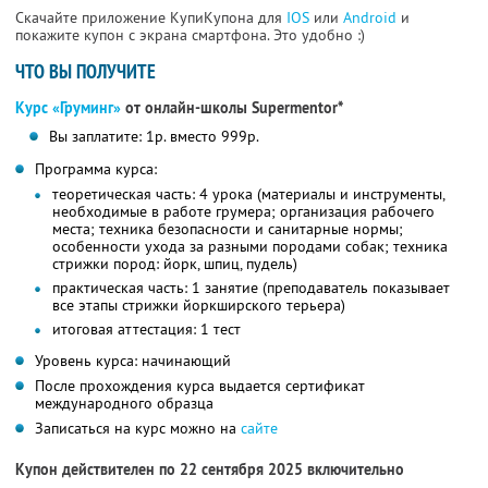
Скачайте приложение КупиКупона для
IOS
или
Android
и
покажите купон с экрана смартфона. Это удобно :)
ЧТО ВЫ ПОЛУЧИТЕ
Курс «Груминг»
от онлайн-школы Supermentor*
Вы заплатите: 1р. вместо 999р.
Программа курса:
теоретическая часть: 4 урока (материалы и инструменты,
необходимые в работе грумера; организация рабочего
места; техника безопасности и санитарные нормы;
особенности ухода за разными породами собак; техника
стрижки пород: йорк, шпиц, пудель)
практическая часть: 1 занятие (преподаватель показывает
все этапы стрижки йоркширского терьера)
итоговая аттестация: 1 тест
Уровень курса: начинающий
После прохождения курса выдается сертификат
международного образца
Записаться на курс можно на
сайте
Купон действителен по 22 сентября 2025 включительно