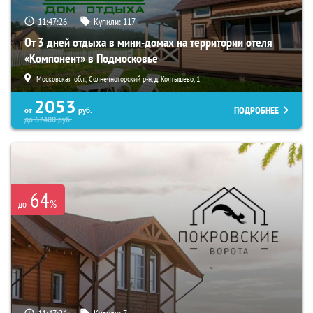
11:47:25
Купили:
117
От 3 дней отдыха в мини-домах на территории отеля
«Компонент» в Подмосковье
Московская обл., Солнечногорский р-н, д. Колтышево, 1
2053
ПОДРОБНЕЕ
от
руб.
до
67400
руб.
64
%
до