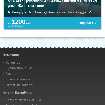
От 2 дней проживания для двоих с питанием в гостевом
доме «Кают-компания»
Ленинградская обл., г. Ломоносов, Сойкинская дорога, 15-й жилой городок, д. 43
1200
ПОДРОБНЕЕ
от
руб.
до
14900
руб.
Компания
Основное
Публикации о нас
Вакансии
Правила сервиса
Ответы на вопросы
Бизнес-Партнёрам
Давайте сделаем акцию!