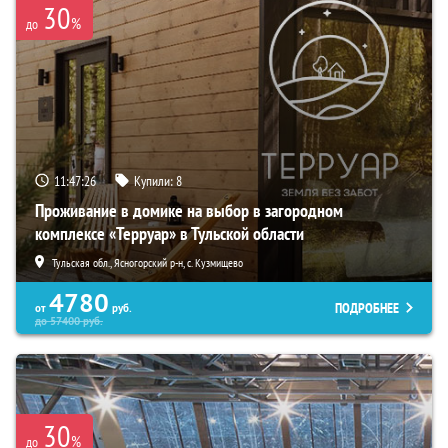
30
%
до
11:47:25
Купили:
8
Проживание в домике на выбор в загородном
комплексе «Терруар» в Тульской области
Тульская обл., Ясногорский р-н, с. Кузмищево
4780
ПОДРОБНЕЕ
от
руб.
до
57400
руб.
30
%
до