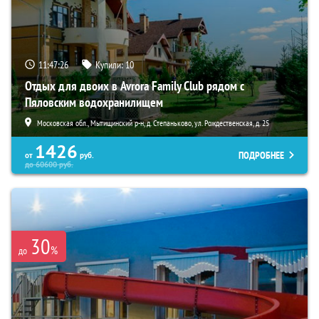
11:47:25
Купили:
10
Отдых для двоих в Avrora Family Club рядом с
Пяловским водохранилищем
Московская обл., Мытищинский р-н, д. Степаньково, ул. Рождественская, д. 25
1426
ПОДРОБНЕЕ
от
руб.
до
60600
руб.
30
%
до