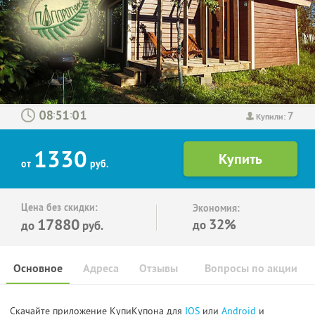
7
:
:
Купили:
1330
от
руб.
Цена без скидки:
Экономия:
17880
32%
до
до
руб.
Основное
Адреса
Отзывы
Вопросы по акции
Скачайте приложение КупиКупона для
IOS
или
Android
и