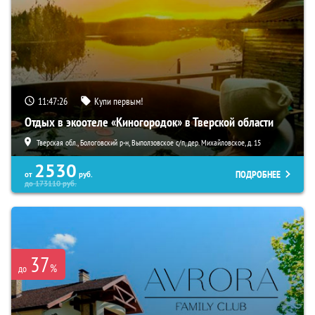
11:47:25
Купи первым!
Отдых в экоотеле «Киногородок» в Тверской области
Тверская обл., Бологовский р-н, Выползовское с/п, дер. Михайловское, д. 15
2530
ПОДРОБНЕЕ
от
руб.
до
173110
руб.
37
%
до