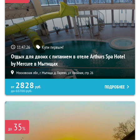
11:47:25
Купи первым!
Отдых для двоих с питанием в отеле Arthurs Spa Hotel
by Mercure в Мытищах
Московская обл., г. Мытищи, д. Ларево, ул. Хвойная, стр. 26
2828
ПОДРОБНЕЕ
от
руб.
до
65700
руб.
35
%
до