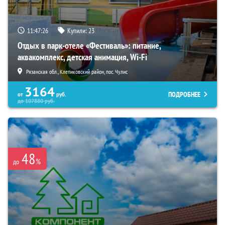
11:47:25
Купили:
23
Отдых в парк-отеле «Фестиваль»: питание,
аквакомплекс, детская анимация, Wi-Fi
Рязанская обл., Клепиковский район, пос. Чулис
3164
ПОДРОБНЕЕ
от
руб.
до
107880
руб.
48
%
до