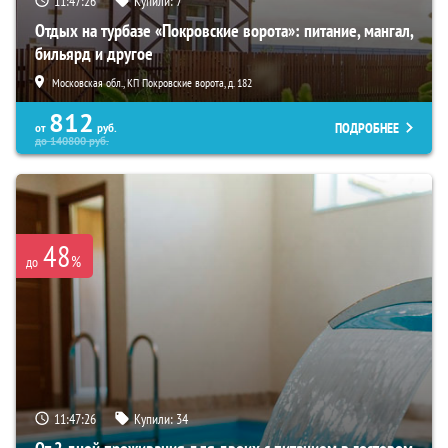
11:47:25
Купили:
7
Отдых на турбазе «Покровские ворота»: питание, мангал,
бильярд и другое
Московская обл., КП Покровские ворота, д. 182
812
ПОДРОБНЕЕ
от
руб.
до
140800
руб.
48
%
до
11:47:25
Купили:
34