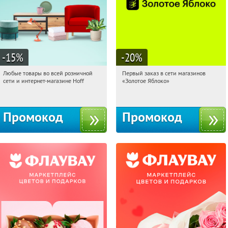
-15
%
-20
%
Любые товары во всей розничной
Первый заказ в сети магазинов
11:20:11
Получили:
83
11:20:11
Получи первым!
сети и интернет-магазине Hoff
«Золотое Яблоко»
Москва, 1-й Волоколамский проезд,
Россия
10с1
Промокод
Промокод