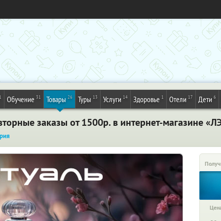
1
31
26
13
14
1
17
6
Обучение
Товары
Туры
Услуги
Здоровье
Отели
Дети
торные заказы от 1500р. в интернет-магазине «Л
рия
Получ
Цена