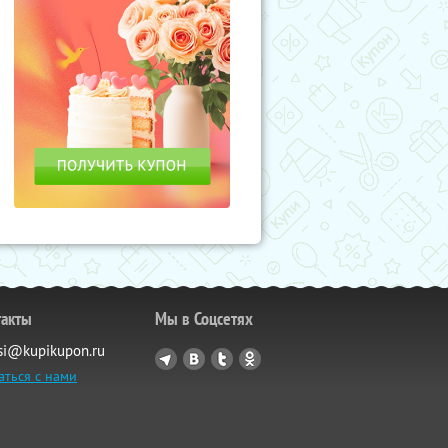
такты
Мы в Соцсетях
si@kupikupon.ru
аться с нами