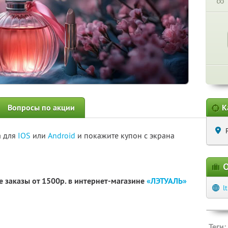
∞
Вопросы по акции
К
а для
IOS
или
Android
и покажите купон с экрана
О
 заказы от 1500р. в интернет-магазине
«ЛЭТУАЛЬ»
l
Теги: