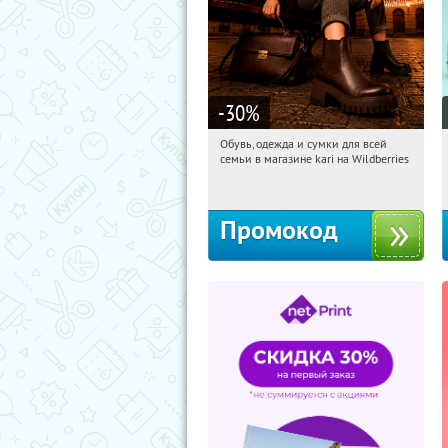
-30
%
Обувь, одежда и сумки для всей
11:20:11
Получили:
32
семьи в магазине kari на Wildberries
Россия
Промокод