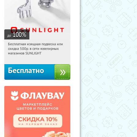
100
%
до
Бесплатная изящная подвеска или
11:20:11
Получили:
74
скидка 500р. в сети ювелирных
Россия
магазинов SUNLIGHT
Бесплатно