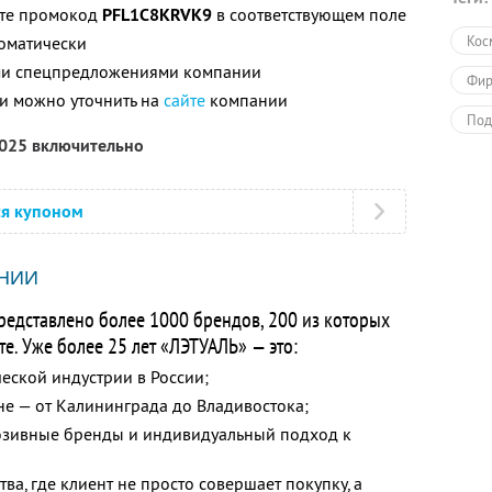
ите промокод
PFL1C8KRVK9
в соответствующем поле
томатически
Кос
ими спецпредложениями компании
Фир
и можно уточнить на
сайте
компании
Под
2025 включительно
Раз
Пол
ся купоном
НИИ
редставлено более 1000 брендов, 200 из которых
е. Уже более 25 лет «ЛЭТУАЛЬ» — это:
ской индустрии в России;
не — от Калининграда до Владивостока;
юзивные бренды и индивидуальный подход к
ва, где клиент не просто совершает покупку, а