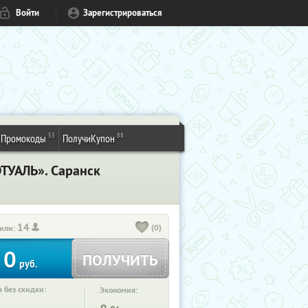
Войти
Зарегистрироваться
53
88
Промокоды
ПолучиКупон
ЭТУАЛЬ». Саранск
14
(0)
или:
0
ПОЛУЧИТЬ
руб.
 без скидки:
Экономия: