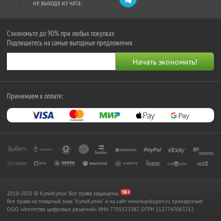
не выходя из чата:
Сэкономьте до 90% при любых покупках
Подпишитесь на самые выгодные предложения
Принимаем к оплате:
2010-2026 © КупиКупон. Все права защищены.
Все права на товарный знак "КупиКупон" и на сайт www.kupikupon.ru принадлежат
OOO «Агентство цифровых решений» ИНН 7705523387, ОГРН 1127747063212