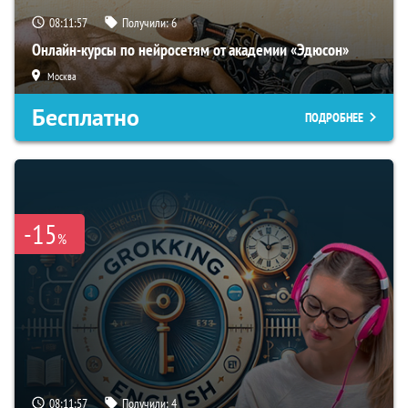
08:11:56
Получили:
6
Онлайн-курсы по нейросетям от академии «Эдюсон»
Москва
Бесплатно
ПОДРОБНЕЕ
-15
%
08:11:56
Получили:
4