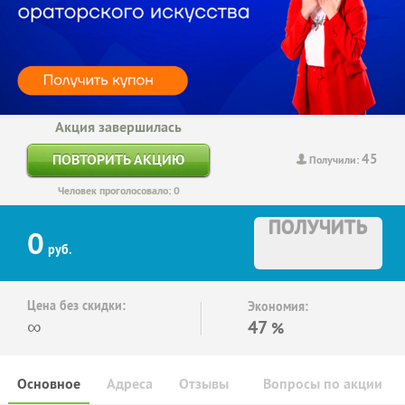
Акция завершилась
45
ПОВТОРИТЬ АКЦИЮ
Получили:
Человек проголосовало: 0
ПОЛУЧИТЬ
0
руб.
Цена без скидки:
Экономия:
∞
47
%
Основное
Адреса
Отзывы
Вопросы по акции