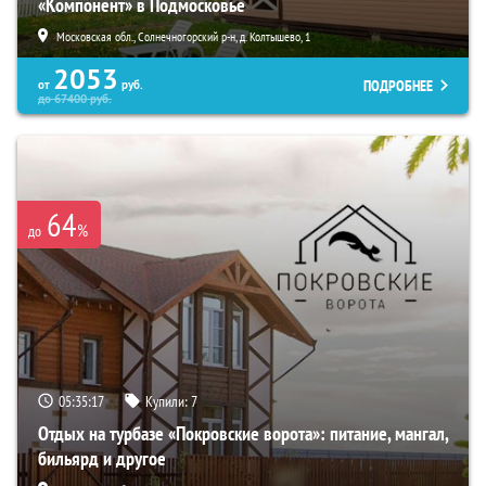
«Компонент» в Подмосковье
Московская обл., Солнечногорский р-н, д. Колтышево, 1
2053
ПОДРОБНЕЕ
от
руб.
до
67400
руб.
64
%
до
05:35:16
Купили:
7
Отдых на турбазе «Покровские ворота»: питание, мангал,
бильярд и другое