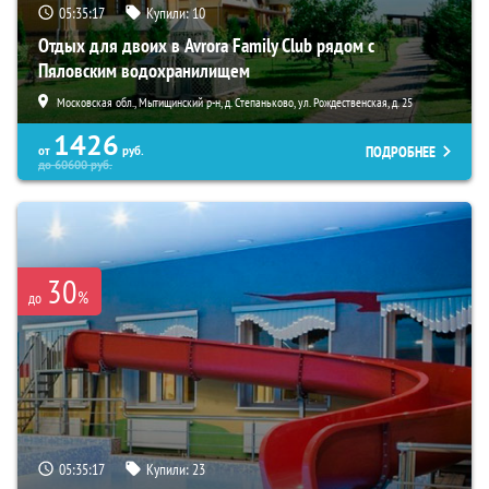
05:35:16
Купили:
10
Отдых для двоих в Avrora Family Club рядом с
Пяловским водохранилищем
Московская обл., Мытищинский р-н, д. Степаньково, ул. Рождественская, д. 25
1426
ПОДРОБНЕЕ
от
руб.
до
60600
руб.
30
%
до
05:35:16
Купили:
23