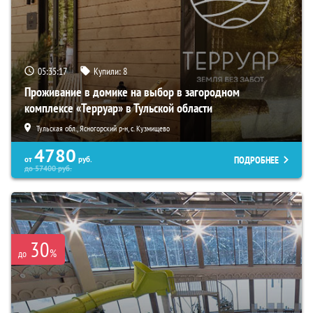
05:35:16
Купили:
8
Проживание в домике на выбор в загородном
комплексе «Терруар» в Тульской области
Тульская обл., Ясногорский р-н, с. Кузмищево
4780
ПОДРОБНЕЕ
от
руб.
до
57400
руб.
30
%
до