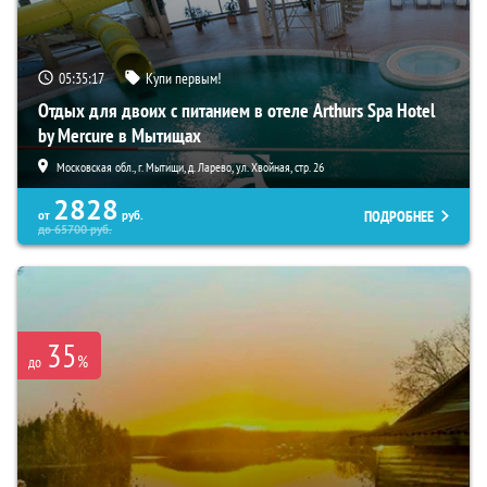
05:35:16
Купи первым!
Отдых для двоих с питанием в отеле Arthurs Spa Hotel
by Mercure в Мытищах
Московская обл., г. Мытищи, д. Ларево, ул. Хвойная, стр. 26
2828
ПОДРОБНЕЕ
от
руб.
до
65700
руб.
35
%
до