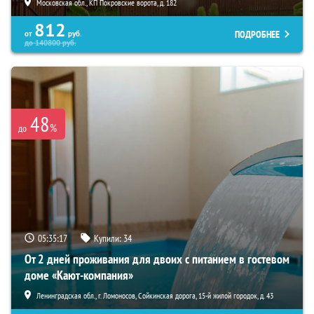
Московская обл., КП Покровские ворота, д. 182
812
ПОДРОБНЕЕ
от
руб.
до
140800
руб.
48
%
до
05:35:16
Купили:
34
От 2 дней проживания для двоих с питанием в гостевом
доме «Кают-компания»
Ленинградская обл., г. Ломоносов, Сойкинская дорога, 15-й жилой городок, д. 43