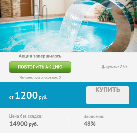
Акция завершилась
255
ПОВТОРИТЬ АКЦИЮ
Купили:
Человек проголосовало: 0
КУПИТЬ
1200
от
руб.
Цена без скидки:
Экономия:
14900
48%
руб.