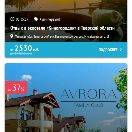
05:35:16
Купи первым!
Отдых в экоотеле «Киногородок» в Тверской области
Тверская обл., Бологовский р-н, Выползовское с/п, дер. Михайловское, д. 15
2530
ПОДРОБНЕЕ
от
руб.
до
173110
руб.
37
%
до