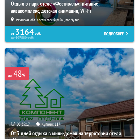
Отдых в парк-отеле «Фестиваль»: питание,
аквакомплекс, детская анимация, Wi-Fi
Рязанская обл., Клепиковский район, пос. Чулис
3164
ПОДРОБНЕЕ
от
руб.
до
107880
руб.
48
%
до
05:35:16
Купили:
117
От 3 дней отдыха в мини-домах на территории отеля