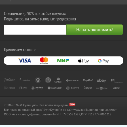
Сэкономьте до 90% при любых покупках
Подпишитесь на самые выгодные предложения
Принимаем к оплате:
2010-2026 © КупиКупон. Все права защищены.
Все права на товарный знак "КупиКупон" и на сайт www.kupikupon.ru принадлежат
OOO «Агентство цифровых решений» ИНН 7705523387, ОГРН 1127747063212