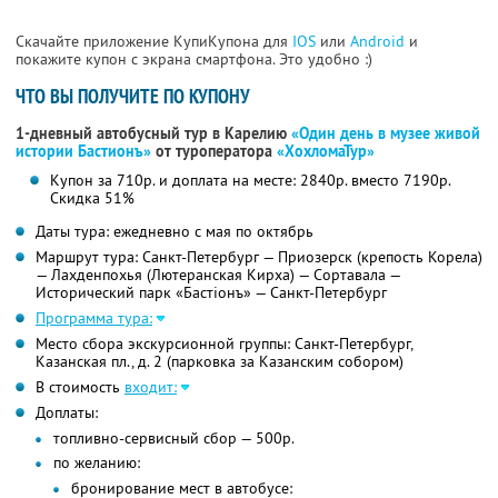
Скачайте приложение КупиКупона для
IOS
или
Android
и
покажите купон с экрана смартфона. Это удобно :)
ЧТО ВЫ ПОЛУЧИТЕ ПО КУПОНУ
1-дневный автобусный тур в Карелию
«Один день в музее живой
истории Бастионъ»
от туроператора
«ХохломаТур»
Купон за 710р. и доплата на месте: 2840р. вместо 7190р.
Скидка 51%
Даты тура: ежедневно с мая по октябрь
Маршрут тура: Санкт-Петербург — Приозерск (крепость Корела)
— Лахденпохья (Лютеранская Кирха) — Сортавала —
Исторический парк «Бастiонъ» — Санкт-Петербург
Программа тура:
Место сбора экскурсионной группы: Санкт-Петербург,
Казанская пл., д. 2 (парковка за Казанским собором)
В стоимость
входит:
Доплаты:
топливно-сервисный сбор — 500р.
по желанию:
бронирование мест в автобусе: