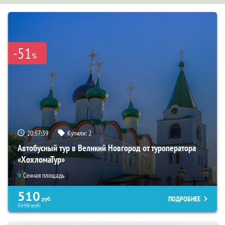
-51
%
20:57:37
Купили:
2
Автобусный тур в Великий Новгород от туроператора
«ХохломаТур»
Сенная площадь
510
ПОДРОБНЕЕ
руб.
5190
руб.