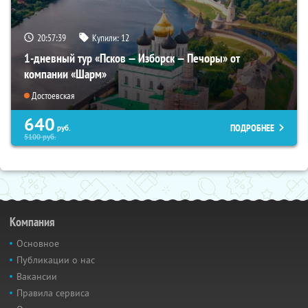
20:57:37
Купили:
12
1-дневный тур «Псков — Изборск — Печоры» от
компании «Шарм»
Достоевская
640
ПОДРОБНЕЕ
руб.
5100
руб.
Компания
Основное
Публикации о нас
Вакансии
Правила сервиса