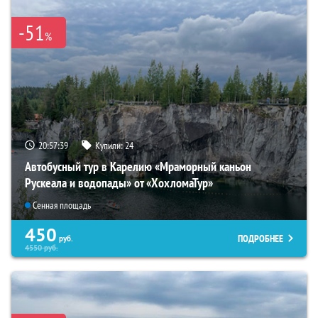
-51
%
20:57:37
Купили:
24
Автобусный тур в Карелию «Мраморный каньон
Рускеала и водопады» от «ХохломаТур»
Сенная площадь
450
ПОДРОБНЕЕ
руб.
4550
руб.