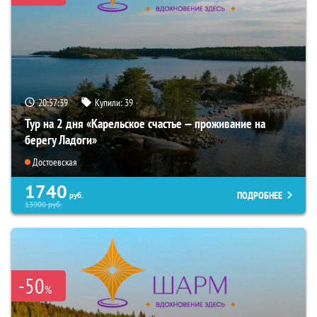
20:57:37
Купили:
39
Тур на 2 дня «Карельское счастье — проживание на
берегу Ладоги»
Достоевская
1740
ПОДРОБНЕЕ
руб.
13900
руб.
-50
%