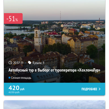
-51
%
20:57:37
Купили:
9
Автобусный тур в Выборг от туроператора «ХохломаТур»
Сенная площадь
420
ПОДРОБНЕЕ
руб.
4230
руб.