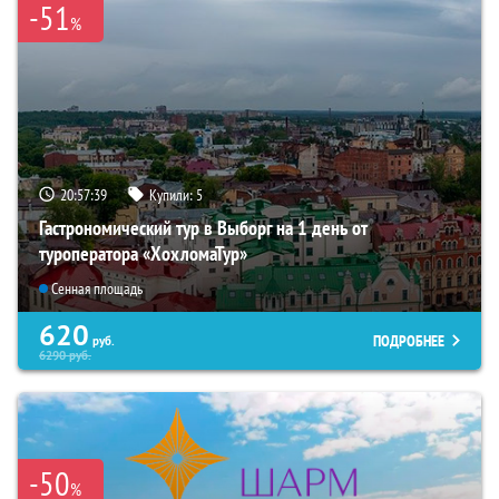
-51
%
20:57:37
Купили:
5
Гастрономический тур в Выборг на 1 день от
туроператора «ХохломаТур»
Сенная площадь
620
ПОДРОБНЕЕ
руб.
6290
руб.
-50
%