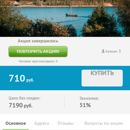
Акция завершилась
1
ПОВТОРИТЬ АКЦИЮ
Купили:
Человек проголосовало: 0
КУПИТЬ
710
руб.
Цена без скидки:
Экономия:
7190
51%
руб.
Основное
Адреса
Отзывы
Вопросы по акции