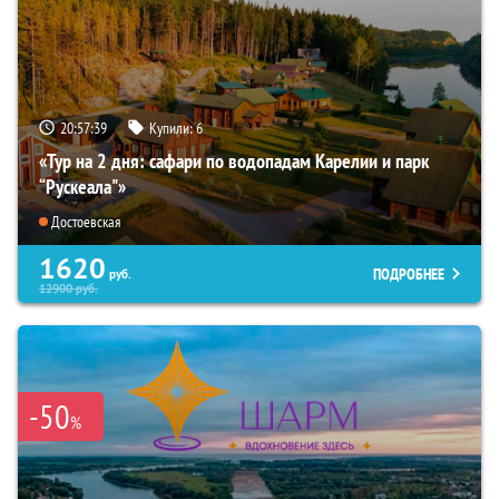
20:57:37
Купили:
6
«Тур на 2 дня: сафари по водопадам Карелии и парк
“Рускеала"»
Достоевская
1620
ПОДРОБНЕЕ
руб.
12900
руб.
-50
%