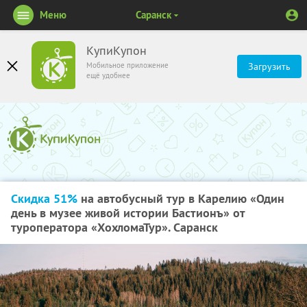
Меню
Саранск
КупиКупон
Мобильное приложение
Загрузить
ещё удобнее
Скидка 51%
на автобусный тур в Карелию «Один
день в музее живой истории Бастионъ» от
туроператора «ХохломаТур». Саранск