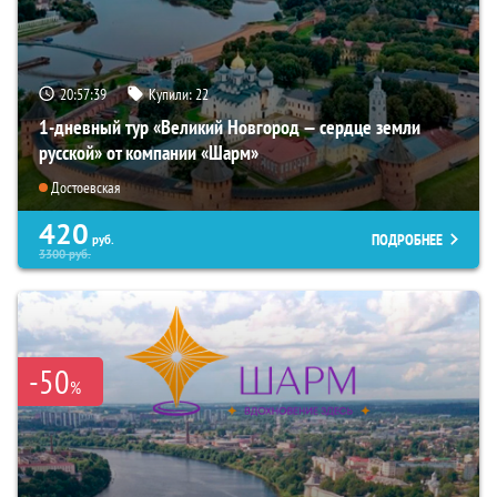
20:57:37
Купили:
22
1-дневный тур «Великий Новгород — сердце земли
русской» от компании «Шарм»
Достоевская
420
ПОДРОБНЕЕ
руб.
3300
руб.
-50
%