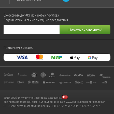
Сэкономьте до 90% при любых покупках
Подпишитесь на самые выгодные предложения
Принимаем к оплате:
2010-2026 © КупиКупон. Все права защищены.
Все права на товарный знак "КупиКупон" и на сайт www.kupikupon.ru принадлежат
OOO «Агентство цифровых решений» ИНН 7705523387, ОГРН 1127747063212