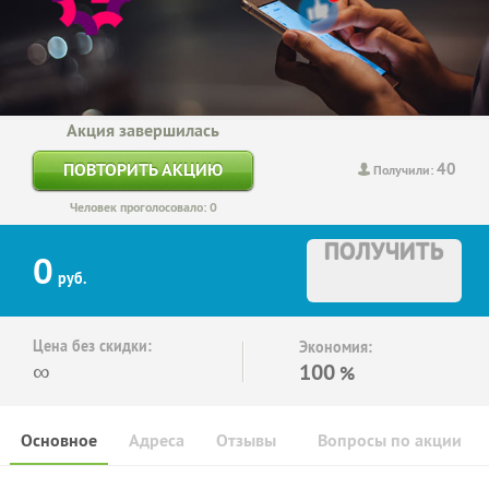
Акция завершилась
40
ПОВТОРИТЬ АКЦИЮ
Получили:
Человек проголосовало: 0
ПОЛУЧИТЬ
0
руб.
Цена без скидки:
Экономия:
∞
100
%
Основное
Адреса
Отзывы
Вопросы по акции