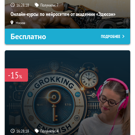
16:28:17
Получили:
7
Онлайн-курсы по нейросетям от академии «Эдюсон»
Москва
Бесплатно
ПОДРОБНЕЕ
-15
%
16:28:17
Получили:
4