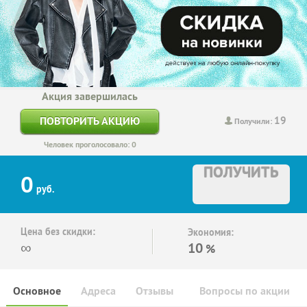
Акция завершилась
19
ПОВТОРИТЬ АКЦИЮ
Получили:
Человек проголосовало: 0
ПОЛУЧИТЬ
0
руб.
Цена без скидки:
Экономия:
∞
10
%
Основное
Адреса
Отзывы
Вопросы по акции