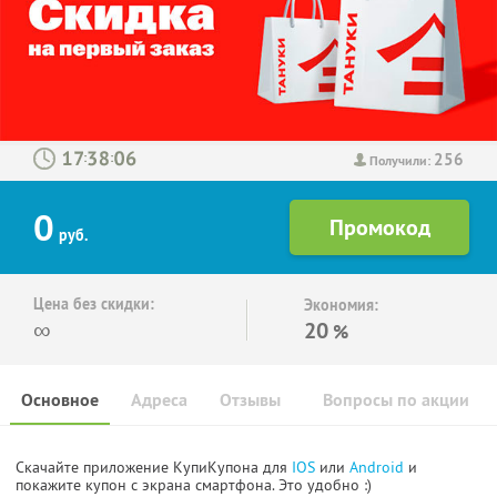
256
:
:
Получили:
0
руб.
Цена без скидки:
Экономия:
∞
20
%
Основное
Адреса
Отзывы
Вопросы по акции
Скачайте приложение КупиКупона для
IOS
или
Android
и
покажите купон с экрана смартфона. Это удобно :)