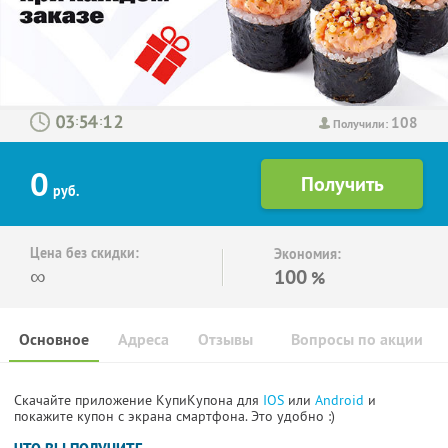
108
:
:
Получили:
0
руб.
Цена без скидки:
Экономия:
∞
100
%
Основное
Адреса
Отзывы
Вопросы по акции
Скачайте приложение КупиКупона для
IOS
или
Android
и
покажите купон с экрана смартфона. Это удобно :)