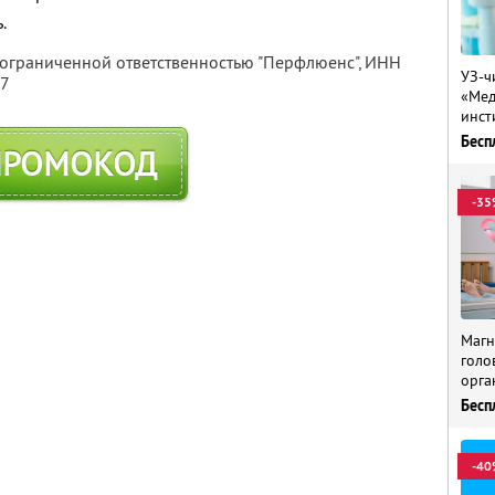
.
 ограниченной ответственностью "Перфлюенс",
ИНН
УЗ-ч
57
«Мед
инст
Бесп
ПРОМОКОД
-35
Магн
голо
орга
Бесп
-40