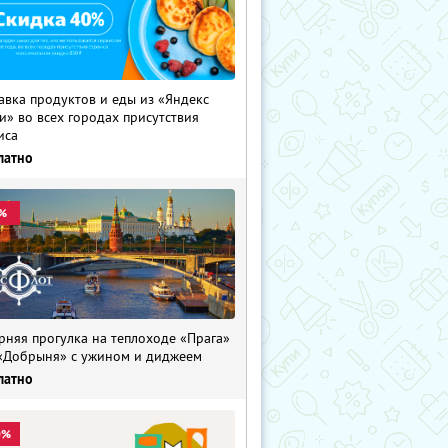
авка продуктов и еды из «Яндекс
и» во всех городах присутствия
иса
латно
%
рняя прогулка на теплоходе «Прага»
«Добрыня» с ужином и диджеем
латно
0%