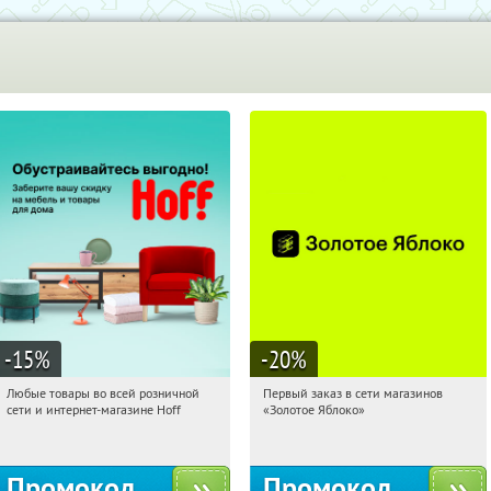
Пол
-15
%
-20
%
Любые товары во всей розничной
Первый заказ в сети магазинов
10:10:02
Получили:
83
10:10:02
Получи первым!
сети и интернет-магазине Hoff
«Золотое Яблоко»
Москва, 1-й Волоколамский проезд,
Россия
10с1
Промокод
Промокод