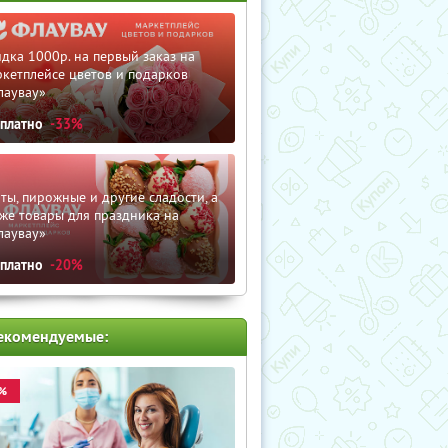
дка 1000р. на первый заказ на
кетплейсе цветов и подарков
лаувау»
сплатно
-33%
ты, пирожные и другие сладости, а
же товары для праздника на
лаувау»
сплатно
-20%
екомендуемые:
%