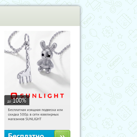
учиКупон
100
%
до
Бесплатная изящная подвеска или
10:10:02
Получили:
74
скидка 500р. в сети ювелирных
Россия
магазинов SUNLIGHT
Бесплатно