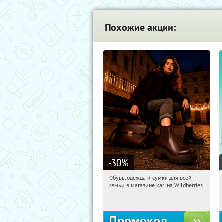
Похожие акции:
-30
%
Обувь, одежда и сумки для всей
10:10:02
Получили:
32
семьи в магазине kari на Wildberries
Россия
Промокод