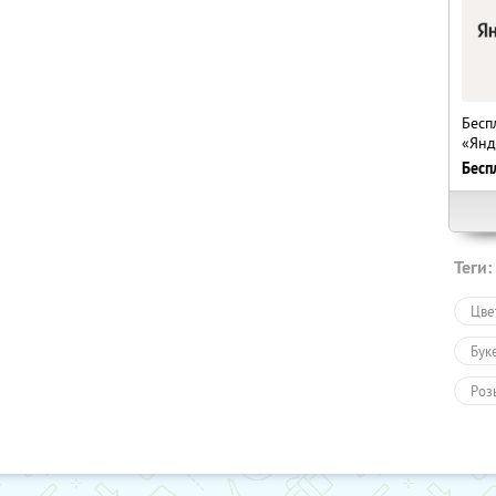
Бесп
«Янд
Бесп
Теги:
Цве
Бук
Роз
Тов
Тов