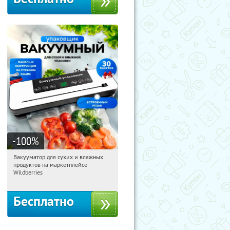
-100
%
Вакууматор для сухих и влажных
10:10:02
Получили:
190
продуктов на маркетплейсе
Россия
Wildberries
Бесплатно