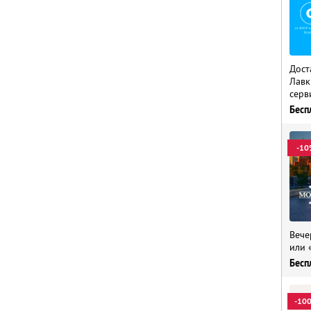
Дост
Лавк
серв
Бесп
-10
Вече
или 
Бесп
-10