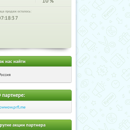
10
%
нца продаж осталось:
:
:
ак нас найти
Россия
 партнере:
lowwow.prfl.me
ругие акции партнера