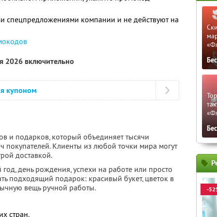
ми спецпредложениями компании и не действуют на
Ски
мар
мокодов
«Ф
Бе
ря 2026 включительно
ся купоном
Тор
так
«Ф
Бе
тов и подарков, который объединяет тысячи
ч покупателей. Клиенты из любой точки мира могут
трой доставкой.
Р
 год, день рождения, успехи на работе или просто
ть подходящий подарок: красивый букет, цветок в
бычную вещь ручной работы.
-52
их стран.