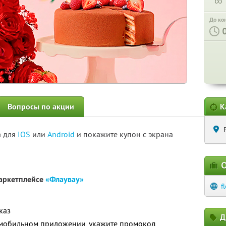
∞
До ко
Вопросы по акции
К
а для
IOS
или
Android
и покажите купон с экрана
О
маркетплейсе
«Флаувау»
f
каз
Д
в мобильном приложении, укажите промокод