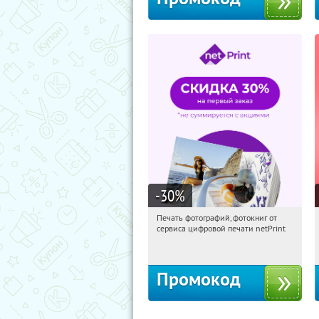
-30
%
Печать фотографий, фотокниг от
10:10:02
Получили:
4
сервиса цифровой печати netPrint
Россия
Промокод