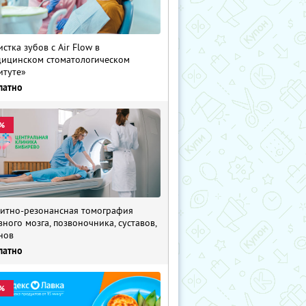
истка зубов с Air Flow в
ицинском стоматологическом
итуте»
латно
%
итно-резонансная томография
вного мозга, позвоночника, суставов,
нов
латно
%