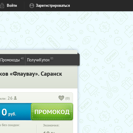
Войти
Зарегистрироваться
48
83
Промокоды
ПолучиКупон
ков «Флаувау». Саранск
26
(0)
или:
0
руб.
 без скидки:
Экономия: