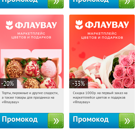
-20
%
-33
%
Торты, пирожные и другие сладости,
Скидка 1000р. на первый заказ на
10:10:02
Получили:
6
10:10:02
Получили:
18
а также товары для праздника на
маркетплейсе цветов и подарков
Россия
Россия
«Флаувау»
«Флаувау»
Промокод
Промокод