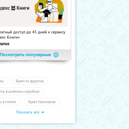
латный доступ до 45 дней к сервису
екс Книги»
латно
Посмотреть популярные
ты
Букет из фруктов
еты в шляпных коробках
ы в стекле
Букет тюльпанов
Показать все
ары
Подарки, сувениры
ары
Подарки
Промокоды