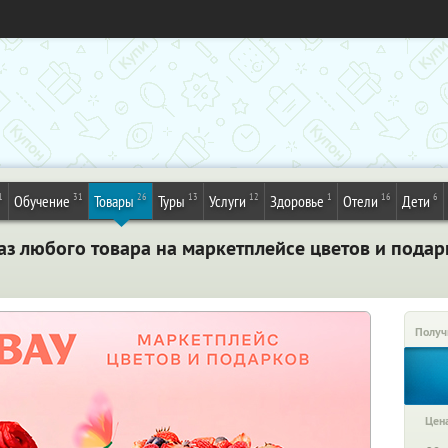
1
31
26
13
12
1
16
6
Обучение
Товары
Туры
Услуги
Здоровье
Отели
Дети
аз любого товара на маркетплейсе цветов и подар
Получ
Цена