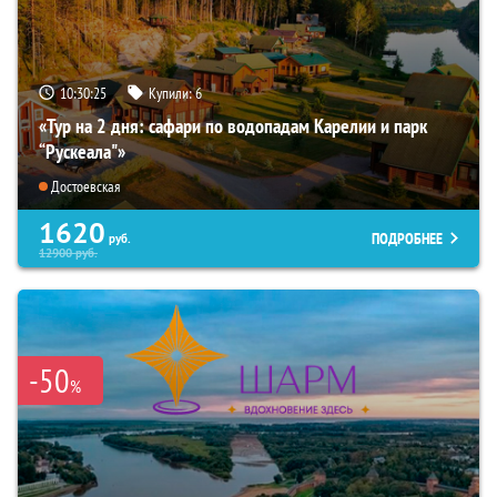
10:30:24
Купили:
6
«Тур на 2 дня: сафари по водопадам Карелии и парк
“Рускеала"»
Достоевская
1620
ПОДРОБНЕЕ
руб.
12900
руб.
-50
%