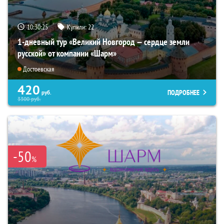
10:30:24
Купили:
22
1-дневный тур «Великий Новгород — сердце земли
русской» от компании «Шарм»
Достоевская
420
ПОДРОБНЕЕ
руб.
3300
руб.
-50
%