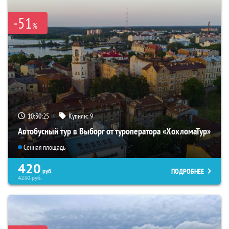
-51
%
10:30:24
Купили:
9
Автобусный тур в Выборг от туроператора «ХохломаТур»
Сенная площадь
420
ПОДРОБНЕЕ
руб.
4230
руб.