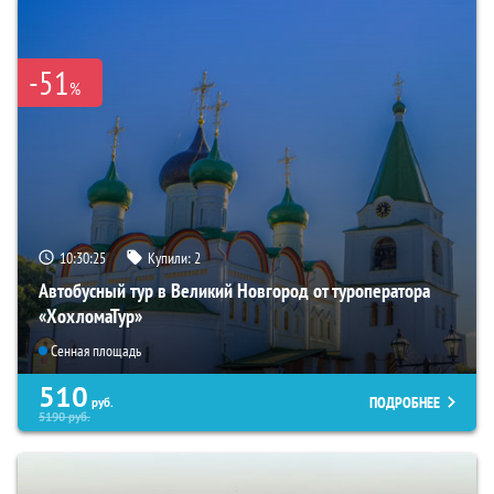
-51
%
10:30:24
Купили:
2
Автобусный тур в Великий Новгород от туроператора
«ХохломаТур»
Сенная площадь
510
ПОДРОБНЕЕ
руб.
5190
руб.