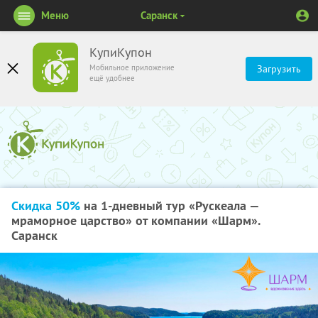
Меню
Саранск
КупиКупон
Мобильное приложение
Загрузить
ещё удобнее
Скидка 50%
на 1-дневный тур «Рускеала —
мраморное царство» от компании «Шарм».
Саранск