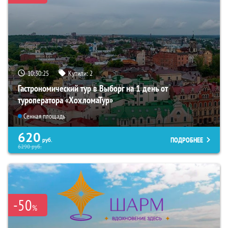
10:30:24
Купили:
2
Гастрономический тур в Выборг на 1 день от
туроператора «ХохломаТур»
Сенная площадь
620
ПОДРОБНЕЕ
руб.
6290
руб.
-50
%