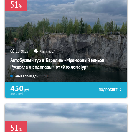
-51
%
10:30:24
Купили:
24
Автобусный тур в Карелию «Мраморный каньон
Рускеала и водопады» от «ХохломаТур»
Сенная площадь
450
ПОДРОБНЕЕ
руб.
4550
руб.
-51
%