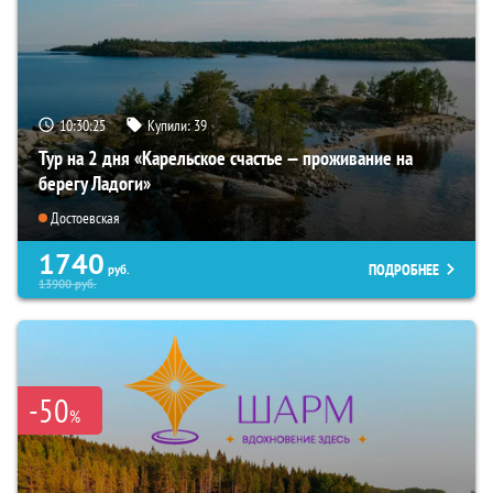
10:30:24
Купили:
39
Тур на 2 дня «Карельское счастье — проживание на
берегу Ладоги»
Достоевская
1740
ПОДРОБНЕЕ
руб.
13900
руб.
-50
%