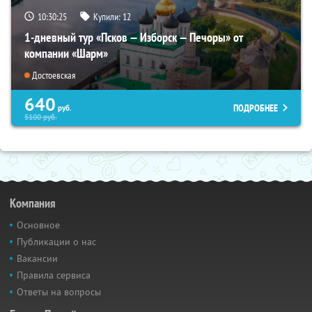
10:30:24
Купили:
12
1-дневный тур «Псков — Изборск — Печоры» от
компании «Шарм»
Достоевская
640
ПОДРОБНЕЕ
руб.
5100
руб.
Компания
Основное
Публикации о нас
Вакансии
Правила сервиса
Ответы на вопросы