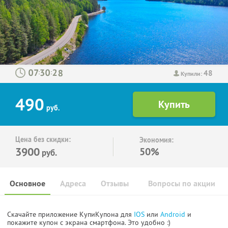
48
:
:
Купили:
490
руб.
Цена без скидки:
Экономия:
3900
50%
руб.
Основное
Адреса
Отзывы
Вопросы по акции
Скачайте приложение КупиКупона для
IOS
или
Android
и
покажите купон с экрана смартфона. Это удобно :)